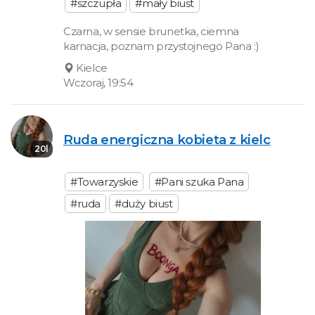
#szczupła
#mały biust
Czarna, w sensie brunetka, ciemna
karnacja, poznam przystojnego Pana :)
Kielce
Wczoraj, 19:54
Ruda energiczna kobieta z kielc
20l
#Towarzyskie
#Pani szuka Pana
#ruda
#duży biust