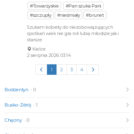
#Towarzyskie
#Pan szuka Pani
#szczupły
#nieśmiały
#brunet
Szukam kobiety do niezobowiązujących
spotkań wiek nie gra roli lubię młodsze jak i
starsze
Kielce
2 sierpnia 2026 03:14
1
2
3
4
Bodzentyn
0
Busko-Zdrój
1
Chęciny
0