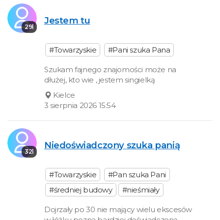
Jestem tu
29l
#Towarzyskie
#Pani szuka Pana
Szukam fajnego znajomości może na
dłużej, kto wie , jestem singielką
Kielce
3 sierpnia 2026 15:54
Niedoświadczony szuka panią
32l
#Towarzyskie
#Pan szuka Pani
#średniej budowy
#nieśmiały
Dojrzały po 30 nie mający wielu ekscesów
w łóżku pozna bardziej doświadczoną