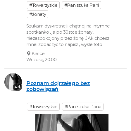
#Towarzyskie
#Pan szuka Pani
#żonaty
Szukam dyskretnej i chętnej na intymne
spotkanko , ja po 30stce żonaty ,
niezaspokojony przez żonę. JAk chcesz
mnei zobaczyć to napisz , wyśle foto
Kielce
Wczoraj, 20:00
Poznam dojrzałego bez
42l
zobowiązań
#Towarzyskie
#Pani szuka Pana