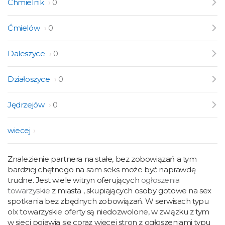
Chmielnik
0
Ćmielów
0
Daleszyce
0
Działoszyce
0
Jędrzejów
0
wiecej
Znalezienie partnera na stałe, bez zobowiązań a tym
bardziej chętnego na sam seks może być naprawdę
trudne. Jest wiele witryn oferujących
ogłoszenia
towarzyskie
z miasta , skupiających osoby gotowe na sex
spotkania bez zbędnych zobowiązań. W serwisach typu
olx towarzyskie oferty są niedozwolone, w związku z tym
w sieci pojawia się coraz więcej stron z ogłoszeniami typu