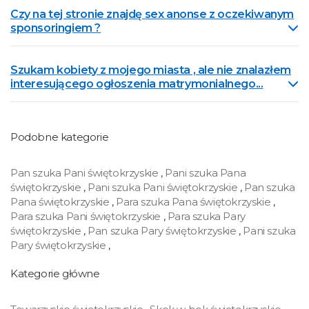
Czy na tej stronie znajdę sex anonse z oczekiwanym
sponsoringiem ?
Szukam kobiety z mojego miasta , ale nie znalazłem
interesującego ogłoszenia matrymonialnego...
Podobne kategorie
Pan szuka Pani świętokrzyskie
,
Pani szuka Pana
świętokrzyskie
,
Pani szuka Pani świętokrzyskie
,
Pan szuka
Pana świętokrzyskie
,
Para szuka Pana świętokrzyskie
,
Para szuka Pani świętokrzyskie
,
Para szuka Pary
świętokrzyskie
,
Pan szuka Pary świętokrzyskie
,
Pani szuka
Pary świętokrzyskie
,
Kategorie główne