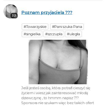
Poznam przyjaciela ???
32l
#Towarzyskie
#Pani szuka Pana
#singielka
#szczupła
#uległa
Jeśli jesteś osobą, która potrafi cieszyć się
życiem i wiesz jak zainteresować młodą
dziewczynę , to hmmm napisz ???
Sponsora nie szukam więc bez takich ofert