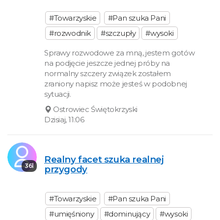
#Towarzyskie
#Pan szuka Pani
#rozwodnik
#szczupły
#wysoki
Sprawy rozwodowe za mną, jestem gotów
na podjęcie jeszcze jednej próby na
normalny szczery związek zostałem
zraniony napisz może jesteś w podobnej
sytuacji.
Ostrowiec Świętokrzyski
Dzisiaj, 11:06
Realny facet szuka realnej
36l
przygody
#Towarzyskie
#Pan szuka Pani
#umięśniony
#dominujący
#wysoki