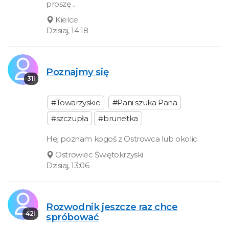
proszę ...
Kielce
Dzisiaj, 14:18
Poznajmy się
31l
#Towarzyskie
#Pani szuka Pana
#szczupła
#brunetka
Hej poznam kogoś z Ostrowca lub okolic
Ostrowiec Świętokrzyski
Dzisiaj, 13:06
Rozwodnik jeszcze raz chce
42l
spróbować