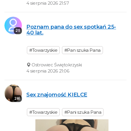
4 sierpnia 2026 21:57
Poznam pana do sex spotkań 25-
21l
40 lat.
#Towarzyskie
#Pan szuka Pana
Ostrowiec Świętokrzyski
4 sierpnia 2026 21:06
Sex znajomość KIELCE
28l
#Towarzyskie
#Pani szuka Pana