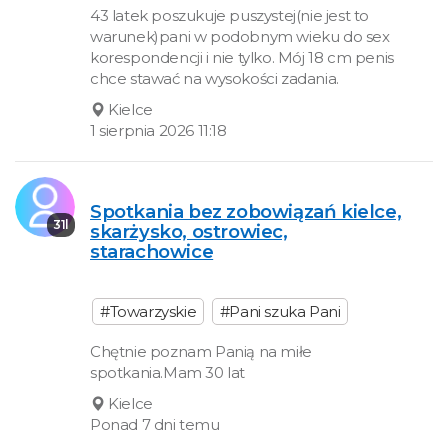
43 latek poszukuje puszystej(nie jest to
warunek)pani w podobnym wieku do sex
korespondencji i nie tylko. Mój 18 cm penis
chce stawać na wysokości zadania.
Kielce
1 sierpnia 2026 11:18
Spotkania bez zobowiązań kielce,
31l
skarżysko, ostrowiec,
starachowice
#Towarzyskie
#Pani szuka Pani
Chętnie poznam Panią na miłe
spotkania.Mam 30 lat
Kielce
Ponad 7 dni temu