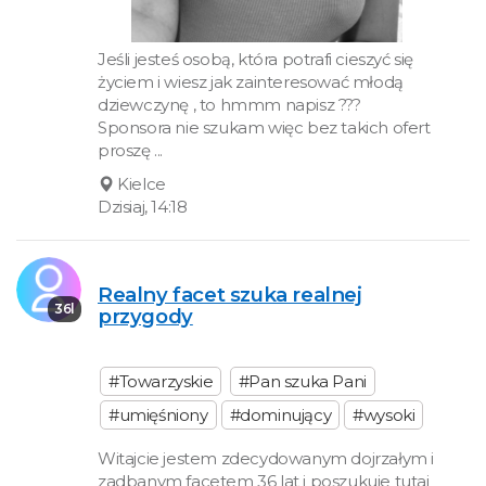
Jeśli jesteś osobą, która potrafi cieszyć się
życiem i wiesz jak zainteresować młodą
dziewczynę , to hmmm napisz ???
Sponsora nie szukam więc bez takich ofert
proszę ...
Kielce
Dzisiaj, 14:18
Realny facet szuka realnej
36l
przygody
#Towarzyskie
#Pan szuka Pani
#umięśniony
#dominujący
#wysoki
Witajcie jestem zdecydowanym dojrzałym i
zadbanym facetem 36 lat i poszukuje tutaj