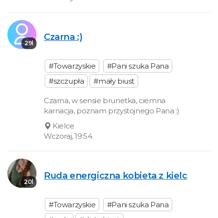
Czarna :)
29l
#Towarzyskie
#Pani szuka Pana
#szczupła
#mały biust
Czarna, w sensie brunetka, ciemna
karnacja, poznam przystojnego Pana :)
Kielce
Wczoraj, 19:54
Ruda energiczna kobieta z kielc
20l
#Towarzyskie
#Pani szuka Pana