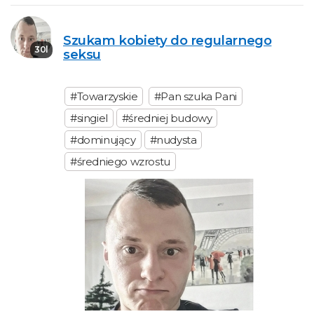
Szukam kobiety do regularnego
30l
seksu
#Towarzyskie
#Pan szuka Pani
#singiel
#średniej budowy
#dominujący
#nudysta
#średniego wzrostu