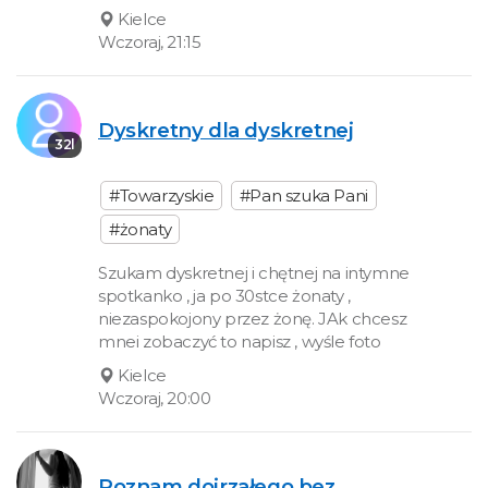
Kielce
Wczoraj, 21:15
Dyskretny dla dyskretnej
32l
#Towarzyskie
#Pan szuka Pani
#żonaty
Szukam dyskretnej i chętnej na intymne
spotkanko , ja po 30stce żonaty ,
niezaspokojony przez żonę. JAk chcesz
mnei zobaczyć to napisz , wyśle foto
Kielce
Wczoraj, 20:00
Poznam dojrzałego bez