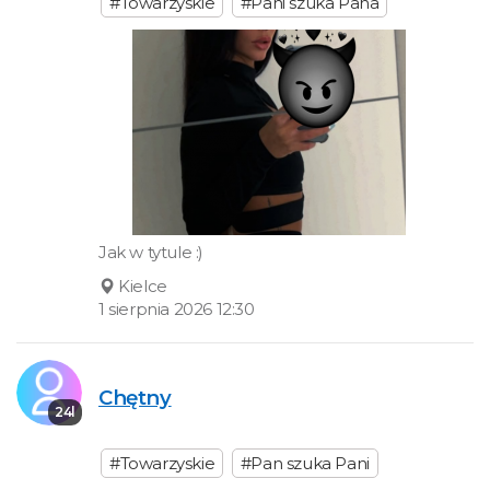
#Towarzyskie
#Pani szuka Pana
Jak w tytule :)
Kielce
1 sierpnia 2026 12:30
Chętny
24l
#Towarzyskie
#Pan szuka Pani