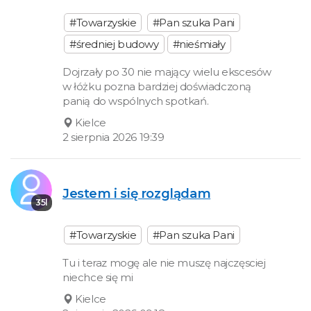
#Towarzyskie
#Pan szuka Pani
#średniej budowy
#nieśmiały
Dojrzały po 30 nie mający wielu ekscesów
w łóżku pozna bardziej doświadczoną
panią do wspólnych spotkań.
Kielce
2 sierpnia 2026 19:39
Jestem i się rozglądam
35l
#Towarzyskie
#Pan szuka Pani
Tu i teraz mogę ale nie muszę najczęsciej
niechce się mi
Kielce