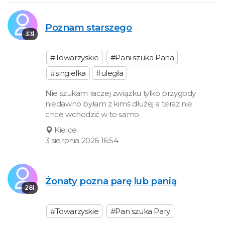
Poznam starszego
33l
#Towarzyskie
#Pani szuka Pana
#singielka
#uległa
Nie szukam raczej związku tylko przygody
niedawno byłam z kimś dłużej a teraz nie
chce wchodzić w to samo
Kielce
3 sierpnia 2026 16:54
Żonaty pozna parę lub panią
28l
#Towarzyskie
#Pan szuka Pary