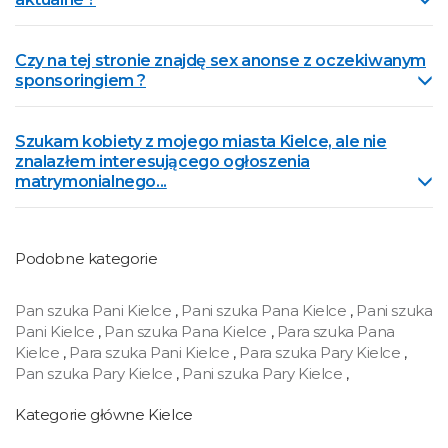
Czy na tej stronie znajdę sex anonse z oczekiwanym
sponsoringiem ?
Szukam kobiety z mojego miasta Kielce, ale nie
znalazłem interesującego ogłoszenia
matrymonialnego...
Podobne kategorie
Pan szuka Pani Kielce
,
Pani szuka Pana Kielce
,
Pani szuka
Pani Kielce
,
Pan szuka Pana Kielce
,
Para szuka Pana
Kielce
,
Para szuka Pani Kielce
,
Para szuka Pary Kielce
,
Pan szuka Pary Kielce
,
Pani szuka Pary Kielce
,
Kategorie główne Kielce