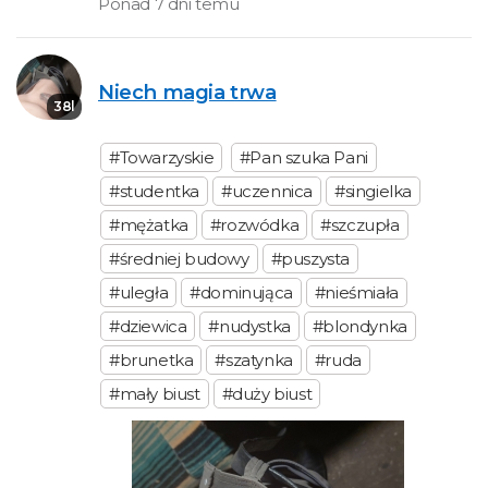
Ponad 7 dni temu
Niech magia trwa
38l
#Towarzyskie
#Pan szuka Pani
#studentka
#uczennica
#singielka
#mężatka
#rozwódka
#szczupła
#średniej budowy
#puszysta
#uległa
#dominująca
#nieśmiała
#dziewica
#nudystka
#blondynka
#brunetka
#szatynka
#ruda
#mały biust
#duży biust