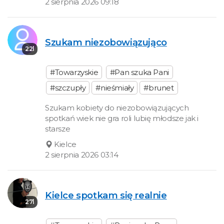
2 sierpnia 2026 09:18
Szukam niezobowiązująco
22l
#Towarzyskie
#Pan szuka Pani
#szczupły
#nieśmiały
#brunet
Szukam kobiety do niezobowiązujących
spotkań wiek nie gra roli lubię młodsze jak i
starsze
Kielce
2 sierpnia 2026 03:14
Kielce spotkam się realnie
27l