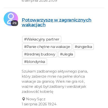
6 sierpnia 2026 21:09
Potowarzyszę w zagranicznych
25l
wakacjach
#Wakacyjny partner
#Panie chętne na wakacje
#singielka
#średniej budowy
#uległa
#blondynka
Szukam zadbanego aktywnego pana,
który zabierze mnie na pełne słońca
wakacje za granicę. Wiek nie gra roli ,
ważne abyś był zadbany i wiedział jak
zadowolić kobietę
Nowy Sącz
1 sierpnia 2026 19:24