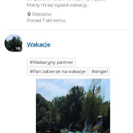
Marzy mi się wyjazd wakacyj...
Rzeszów
Ponad 7 dni temu
Wakacje
18l
#Wakacyjny partner
#Pan zabierze na wakacje
#singiel