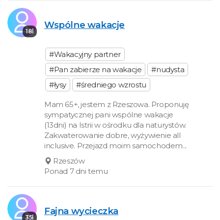
Wspólne wakacje
18l
#Wakacyjny partner
#Pan zabierze na wakacje
#nudysta
#łysy
#średniego wzrostu
Mam 65+, jestem z Rzeszowa. Proponuję
sympatycznej pani wspólne wakacje
(13dni) na Istrii w ośrodku dla naturystów.
Zakwaterowanie dobre, wyżywienie all
inclusive. Przejazd moim samochodem...
Rzeszów
Ponad 7 dni temu
Fajna wycieczka
35l