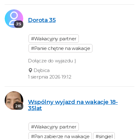
Dorota 35
35l
#Wakacyjny partner
#Panie chętne na wakacje
Dołącze do wyjazdu :)
Dębica
1 sierpnia 2026 19:12
Wspólny wyjazd na wakacje 18-
28l
35lat
#Wakacyjny partner
#Pan zabierze na wakacje
#singiel