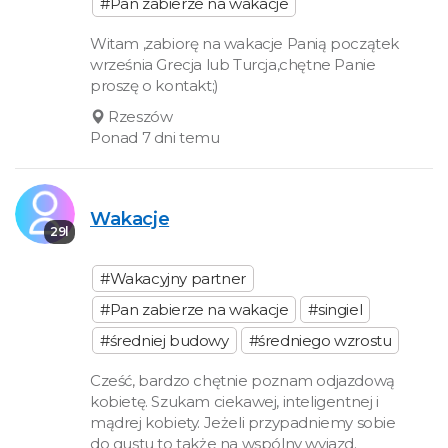
#Pan zabierze na wakacje
Witam ,zabiorę na wakacje Panią początek
września Grecja lub Turcja,chętne Panie
proszę o kontakt;)
Rzeszów
Ponad 7 dni temu
Wakacje
29l
#Wakacyjny partner
#Pan zabierze na wakacje
#singiel
#średniej budowy
#średniego wzrostu
Cześć, bardzo chętnie poznam odjazdową
kobietę. Szukam ciekawej, inteligentnej i
mądrej kobiety. Jeżeli przypadniemy sobie
do gustu to także na wspólny wyjazd.