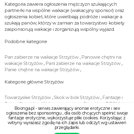
Kategoria zawiera ogłoszenia mężczyzn szukających
partnerki na wspólne wakacje (wakacyjny sponsor) oraz
ogłoszenia kobiet, które uwielbiają podróże i wakacje a
szukają panów, którzy w zamian za towarzystwo kobiety
zasponsorują wakacje i zorganizują wspólny wyjazd.
Podobne kategorie
Pan zabierze na wakacje Strzyżów
,
Panowie chętni na
wakacje Strzyżów
,
Pani zabierze na wakacje Strzyżów
,
Panie chętne na wakacje Strzyżów
,
Kategorie główne Strzyżów
Towarzyskie Strzyżów
,
Skok w bok Strzyżów
,
Fantazje i
Fetysz Strzyżów
,
Wakacyjny partner Strzyżów
,
BDSM
Boonga.pl - serwis zawierający anonse erotyczne i sex
Strzyżów
,
Swingers Strzyżów
,
Cybersex Strzyżów
,
Handel
ogłoszenia bez sponsoringu , dla osób chcących spełnić swoje
Strzyżów
,
fantazje erotyczne, wykorzystuje pliki cookies. Korzystając z
witryny wyrażasz zgodę na ich zapis lub odczyt wg ustawień
przeglądarki.