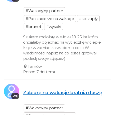
#Wakacyjny partner
#Pan zabierze na wakacje
#szczupły
#brunet
#wysoki
Szukam małolaty w wieku 18-25 lat która
chciałaby pojechać na wycieczkę w ciepłe
kraje w zamian za wiadomo co :-) W
wiadomości napisz na co jesteś gotowa i
podeślij swoje zdjęcie:-)
Tarnów
Ponad 7 dni temu
Zabiorę na wakacje bratnia duszę
29l
#Wakacyjny partner