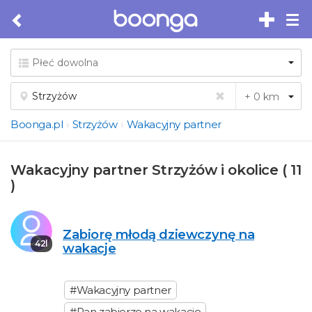
Tog
nav
Boonga.pl
Strzyżów
Wakacyjny partner
Wakacyjny partner Strzyżów i okolice ( 11
)
Zabiorę młodą dziewczynę na
42l
wakacje
#Wakacyjny partner
#Pan zabierze na wakacje