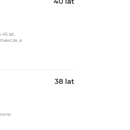
40 lat
45 lat,
znawcze, a
38 lat
pewno