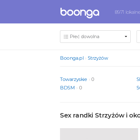
8971 lokaln
Boonga.pl
Strzyżów
Towarzyskie
0
S
BDSM
0
S
Sex randki Strzyżów i okol