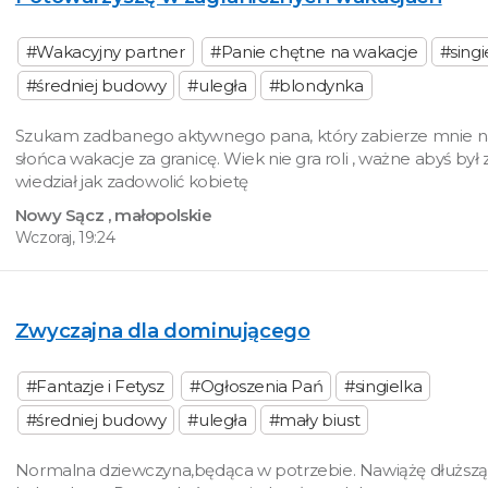
#Wakacyjny partner
#Panie chętne na wakacje
#singi
#średniej budowy
#uległa
#blondynka
Szukam zadbanego aktywnego pana, który zabierze mnie n
słońca wakacje za granicę. Wiek nie gra roli , ważne abyś był
wiedział jak zadowolić kobietę
Nowy Sącz
, małopolskie
Wczoraj, 19:24
Zwyczajna dla dominującego
#Fantazje i Fetysz
#Ogłoszenia Pań
#singielka
#średniej budowy
#uległa
#mały biust
Normalna dziewczyna,będąca w potrzebie. Nawiążę dłuższą 