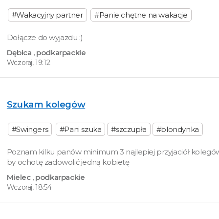
#Wakacyjny partner
#Panie chętne na wakacje
Dołącze do wyjazdu :)
Dębica
, podkarpackie
Wczoraj, 19:12
Szukam kolegów
#Swingers
#Pani szuka
#szczupła
#blondynka
Poznam kilku panów minimum 3 najlepiej przyjaciół kolegów
by ochotę zadowolić jedną kobietę
Mielec
, podkarpackie
Wczoraj, 18:54