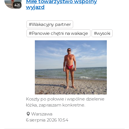
Miłe towarzystwo wspólny
42l
wyjazd
#Wakacyjny partner
#Panowie chętni na wakacje
#wysoki
Koszty po połowie i wspólne dzielenie
łóżka, zapraszam konkretne.
Warszawa
6 sierpnia 2026 10:54