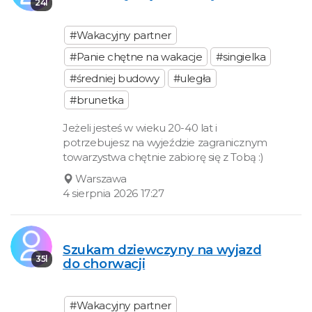
24l
#Wakacyjny partner
#Panie chętne na wakacje
#singielka
#średniej budowy
#uległa
#brunetka
Jeżeli jesteś w wieku 20-40 lat i
potrzebujesz na wyjeździe zagranicznym
towarzystwa chętnie zabiorę się z Tobą :)
Warszawa
4 sierpnia 2026 17:27
Szukam dziewczyny na wyjazd
35l
do chorwacji
#Wakacyjny partner