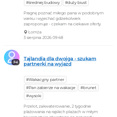
#średniej budowy
#duży biust
Pragnę poznać miłego pana w podobnym
wieku i wyjechać gdziekolwiek
zaproponuje - czekam na ciekawe oferty.
Łomża
3 sierpnia 2026 09:48
Tajlandia dla dwojga - szukam
34l
partnerki na wyjazd
#Wakacyjny partner
#Pan zabierze na wakacje
#brunet
#wysoki
Przelot, zakwaterowanie, 2 tygodnie
plażowania na rajskich plażach w miłym