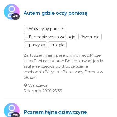
Autem gdzie oczy poniosą
43l
#Wakacyjny partner
#Pan zabierze na wakacje
#szczupła
#puszysta
#uległa
Za Tydzień mam pare dni wolnego.Moze
jakaś Pani na spontan.Bez rezerwacji jazda
szukanie czegoś po drodze.Sciana
wschodnia Białystok Bieszczady Domek w
głuszy?
Warszawa
5 sierpnia 2026 23:35
Poznam fajna dziewczyne
20l