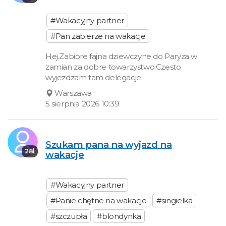
#Wakacyjny partner
#Pan zabierze na wakacje
Hej.Zabiore fajna dziewczyne do Paryza w
zamian za dobre towarzystwo.Czesto
wyjezdzam tam delegacje.
Warszawa
5 sierpnia 2026 10:39
Szukam pana na wyjazd na
28l
wakacje
#Wakacyjny partner
#Panie chętne na wakacje
#singielka
#szczupła
#blondynka