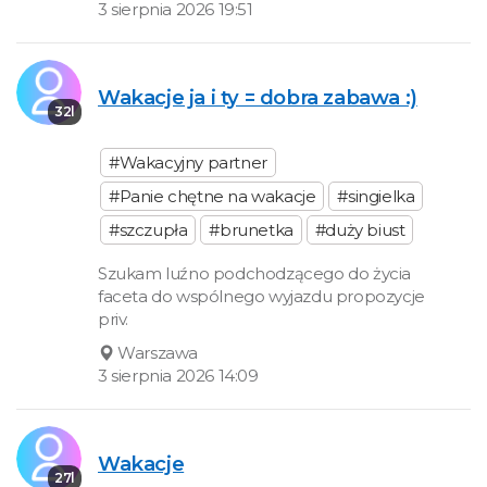
3 sierpnia 2026 19:51
Wakacje ja i ty = dobra zabawa :)
32l
#Wakacyjny partner
#Panie chętne na wakacje
#singielka
#szczupła
#brunetka
#duży biust
Szukam luźno podchodzącego do życia
faceta do wspólnego wyjazdu propozycje
priv.
Warszawa
3 sierpnia 2026 14:09
Wakacje
27l