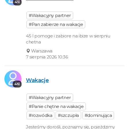
45l
#Wakacyjny partner
#Pan zabierze na wakacje
45 l pomoge i zabiore na ibize w sierpniu
chetna
Warszawa
7 sierpnia 2026 10:36
Wakacje
46l
#Wakacyjny partner
#Panie chętne na wakacje
#rozwódka
#szczupła
#dominująca
Jesteśmy dorośli, poznajmy się, pojeździmy