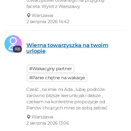
towarzystwie otwartego na przygody
faceta. Wylot z Warszawy.
Warszawa
2 sierpnia 2026 14:42
Wierna towarzyszka na twoim
32l
urlopie
#Wakacyjny partner
#Panie chętne na wakacje
Cześć , na imie mi Ada , lubię podróże
zarówno bliższe kierunki jak i dalsze ,
czekam na konkretne propozycje od
Panów chcących mnie ze sobą zabrać.
Warszawa
2 sierpnia 2026 13:06