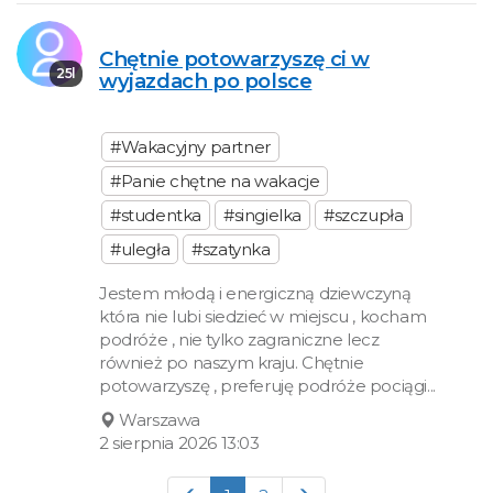
Chętnie potowarzyszę ci w
25l
wyjazdach po polsce
#Wakacyjny partner
#Panie chętne na wakacje
#studentka
#singielka
#szczupła
#uległa
#szatynka
Jestem młodą i energiczną dziewczyną
która nie lubi siedzieć w miejscu , kocham
podróże , nie tylko zagraniczne lecz
również po naszym kraju. Chętnie
potowarzyszę , preferuję podróże pociągi...
Warszawa
2 sierpnia 2026 13:03