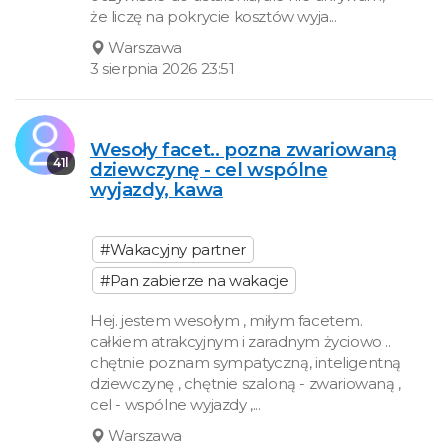
że liczę na pokrycie kosztów wyja...
Warszawa
3 sierpnia 2026 23:51
Wesoły facet.. pozna zwariowaną
41l
dziewczynę - cel wspólne
wyjazdy, kawa
#Wakacyjny partner
#Pan zabierze na wakacje
Hej. jestem wesołym , miłym facetem.
całkiem atrakcyjnym i zaradnym życiowo ..
chętnie poznam sympatyczną, inteligentną
dziewczynę , chętnie szaloną - zwariowaną ,
cel - wspólne wyjazdy ,...
Warszawa