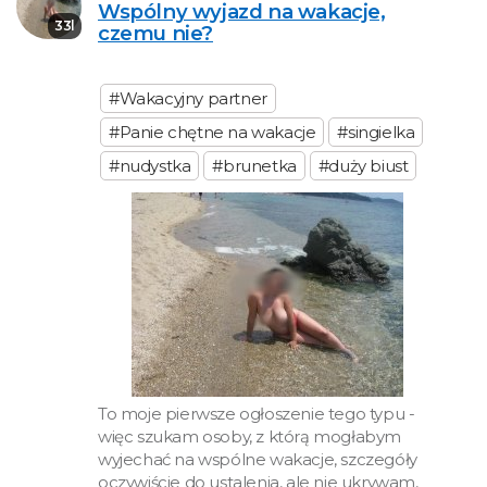
Wspólny wyjazd na wakacje,
33l
czemu nie?
#Wakacyjny partner
#Panie chętne na wakacje
#singielka
#nudystka
#brunetka
#duży biust
To moje pierwsze ogłoszenie tego typu -
więc szukam osoby, z którą mogłabym
wyjechać na wspólne wakacje, szczegóły
oczywiście do ustalenia, ale nie ukrywam,