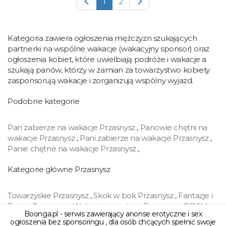
1
2
Kategoria zawiera ogłoszenia mężczyzn szukających
partnerki na wspólne wakacje (wakacyjny sponsor) oraz
ogłoszenia kobiet, które uwielbiają podróże i wakacje a
szukają panów, którzy w zamian za towarzystwo kobiety
zasponsorują wakacje i zorganizują wspólny wyjazd.
Podobne kategorie
Pan zabierze na wakacje Przasnysz
,
Panowie chętni na
wakacje Przasnysz
,
Pani zabierze na wakacje Przasnysz
,
Panie chętne na wakacje Przasnysz
,
Kategorie główne Przasnysz
Towarzyskie Przasnysz
,
Skok w bok Przasnysz
,
Fantazje i
Fetysz Przasnysz
,
Wakacyjny partner Przasnysz
,
BDSM
Boonga.pl - serwis zawierający anonse erotyczne i sex
Przasnysz
,
Swingers Przasnysz
,
Cybersex Przasnysz
,
ogłoszenia bez sponsoringu , dla osób chcących spełnić swoje