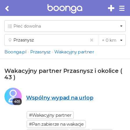
Tog
nav
Boonga.pl
Przasnysz
Wakacyjny partner
Wakacyjny partner Przasnysz i okolice (
43 )
Wspólny wypad na urlop
40l
#Wakacyjny partner
#Pan zabierze na wakacje