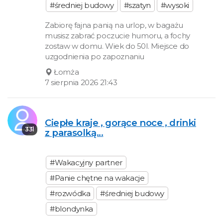
#średniej budowy
#szatyn
#wysoki
Zabiorę fajna panią na urlop, w bagażu
musisz zabrać poczucie humoru, a fochy
zostaw w domu. Wiek do 50l. Miejsce do
uzgodnienia po zapoznaniu
Łomża
7 sierpnia 2026 21:43
Ciepłe kraje , gorące noce , drinki
33l
z parasolką...
#Wakacyjny partner
#Panie chętne na wakacje
#rozwódka
#średniej budowy
#blondynka