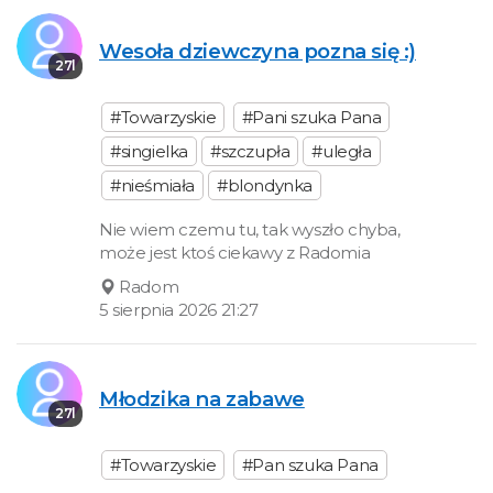
Wesoła dziewczyna pozna się :)
27l
#Towarzyskie
#Pani szuka Pana
#singielka
#szczupła
#uległa
#nieśmiała
#blondynka
Nie wiem czemu tu, tak wyszło chyba,
może jest ktoś ciekawy z Radomia
Radom
5 sierpnia 2026 21:27
Młodzika na zabawe
27l
#Towarzyskie
#Pan szuka Pana