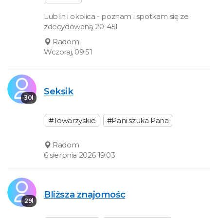
Lublin i okolica - poznam i spotkam się ze
zdecydowaną 20-45l
Radom
Wczoraj, 09:51
Seksik
30l
#Towarzyskie
#Pani szuka Pana
Radom
6 sierpnia 2026 19:03
Bliższa znajomośc
29l