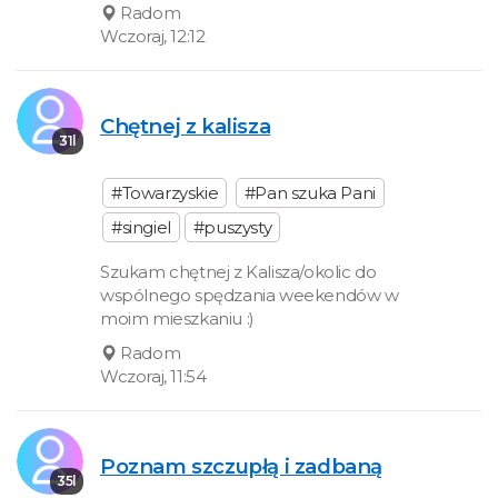
Radom
Wczoraj, 12:12
Chętnej z kalisza
31l
#Towarzyskie
#Pan szuka Pani
#singiel
#puszysty
Szukam chętnej z Kalisza/okolic do
wspólnego spędzania weekendów w
moim mieszkaniu :)
Radom
Wczoraj, 11:54
Poznam szczupłą i zadbaną
35l