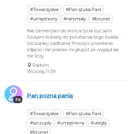
#Towarzyskie
#Pan szuka Pani
#umięśniony
#nieśmiały
#brunet
Nie zamierzam do końca życia być sam.
Szukam kobiety do polubienia tego świata .
Szczupłej i zadbanej Proszę o przesłanie
zdjęcie i nie pisanie mi głupot ze wygląd się
nie liczy.
Radom
Wczoraj, 11:39
Pan pozna panią
34l
#Towarzyskie
#Pan szuka Pani
#szczupły
#umięśniony
#uległy
#brunet