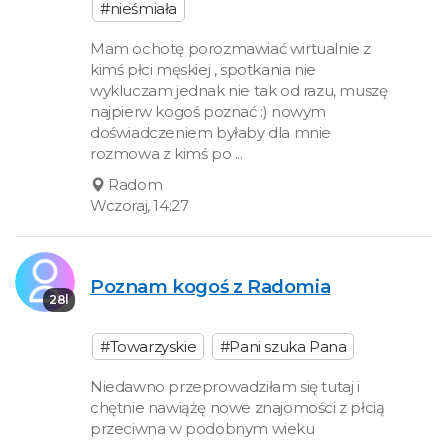
#nieśmiała
Mam ochotę porozmawiać wirtualnie z
kimś płci męskiej , spotkania nie
wykluczam jednak nie tak od razu, muszę
najpierw kogoś poznać :) nowym
doświadczeniem byłaby dla mnie
rozmowa z kimś po ...
Radom
Wczoraj, 14:27
Poznam kogoś z Radomia
28l
#Towarzyskie
#Pani szuka Pana
Niedawno przeprowadziłam się tutaj i
chętnie nawiążę nowe znajomości z płcią
przeciwna w podobnym wieku