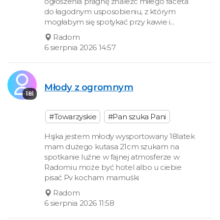
ogłoszenia pragnę znaleźć miłego faceta
do łagodnym usposobieniu, z którym
mogłabym się spotykać przy kawie i...
Radom
6 sierpnia 2026 14:57
Młody z ogromnym
18l
#Towarzyskie
#Pan szuka Pani
Hsjka jestem młody wysportowany 18latek
mam dużego kutasa 21cm szukam na
spotkanie luźne w fajnej atmosferze w
Radomiu może być hotel albo u ciebie
pisać Pv kocham mamuśki
Radom
6 sierpnia 2026 11:58