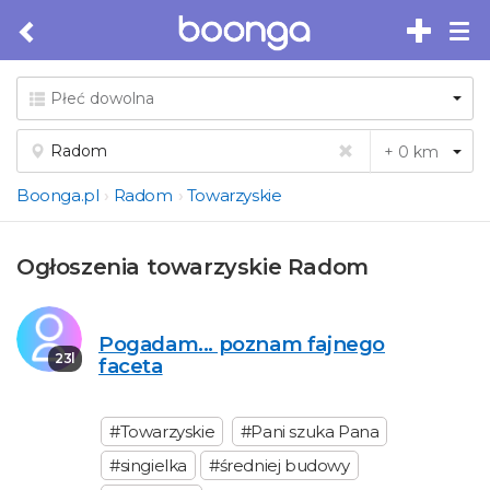
Tog
nav
Boonga.pl
Radom
Towarzyskie
Ogłoszenia towarzyskie Radom
Pogadam... poznam fajnego
23l
faceta
#Towarzyskie
#Pani szuka Pana
#singielka
#średniej budowy