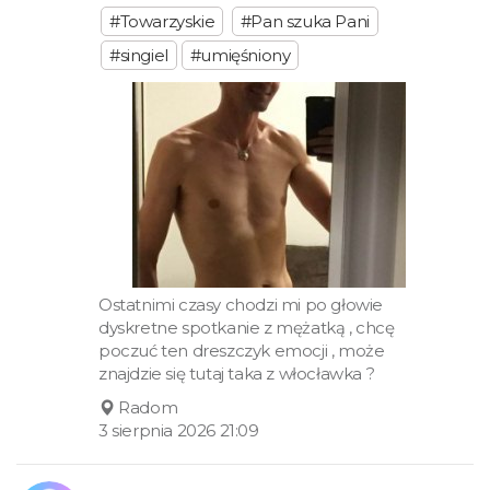
#Towarzyskie
#Pan szuka Pani
#singiel
#umięśniony
Ostatnimi czasy chodzi mi po głowie
dyskretne spotkanie z mężatką , chcę
poczuć ten dreszczyk emocji , może
znajdzie się tutaj taka z włocławka ?
Radom
3 sierpnia 2026 21:09