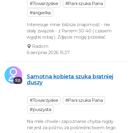
#Towarzyskie
#Pani szuka Pana
#singielka
Interesuje mnie bliższa znajomość - nie
stały związek - z Panem 30-40 ( czasem
wyjątki robię ). Zdjęcie mogę przesłać
Radom
6 sierpnia 2026 15:27
Samotna kobieta szuka bratniej
52l
duszy
#Towarzyskie
#Pani szuka Pana
#puszysta
Na miłe chwile i zapoznanie chyba nigdy
nie jest za późno, za pośrednictwem tego