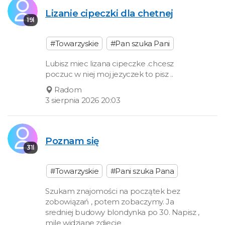
Lizanie cipeczki dla chetnej
19l
#Towarzyskie
#Pan szuka Pani
Lubisz miec lizana cipeczke .chcesz
poczuc w niej moj jezyczek to pisz ..
Radom
3 sierpnia 2026 20:03
Poznam się
31l
#Towarzyskie
#Pani szuka Pana
Szukam znajomości na początek bez
zobowiązań , potem zobaczymy. Ja
sredniej budowy blondynka po 30. Napisz ,
mile widziane zdjecie