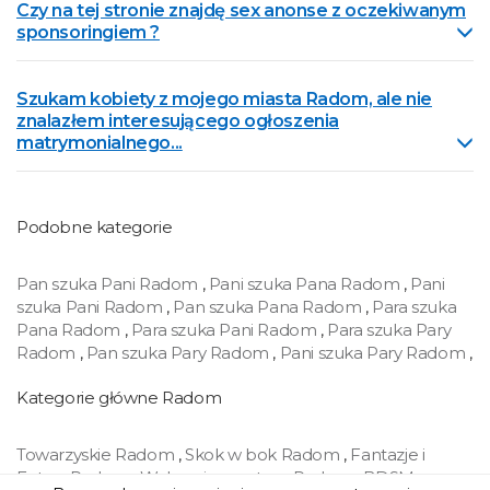
Czy na tej stronie znajdę sex anonse z oczekiwanym
sponsoringiem ?
Szukam kobiety z mojego miasta Radom, ale nie
znalazłem interesującego ogłoszenia
matrymonialnego...
Podobne kategorie
Pan szuka Pani Radom
,
Pani szuka Pana Radom
,
Pani
szuka Pani Radom
,
Pan szuka Pana Radom
,
Para szuka
Pana Radom
,
Para szuka Pani Radom
,
Para szuka Pary
Radom
,
Pan szuka Pary Radom
,
Pani szuka Pary Radom
,
Kategorie główne Radom
Towarzyskie Radom
,
Skok w bok Radom
,
Fantazje i
Fetysz Radom
,
Wakacyjny partner Radom
,
BDSM