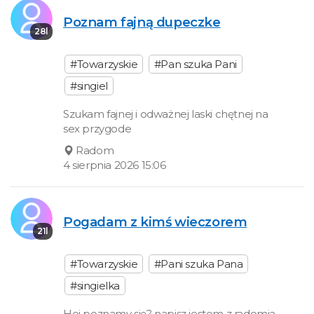
Poznam fajną dupeczke
28l
#Towarzyskie
#Pan szuka Pani
#singiel
Szukam fajnej i odważnej laski chętnej na
sex przygode
Radom
4 sierpnia 2026 15:06
Pogadam z kimś wieczorem
21l
#Towarzyskie
#Pani szuka Pana
#singielka
Hej poznamy się? napisz jestem z radomia