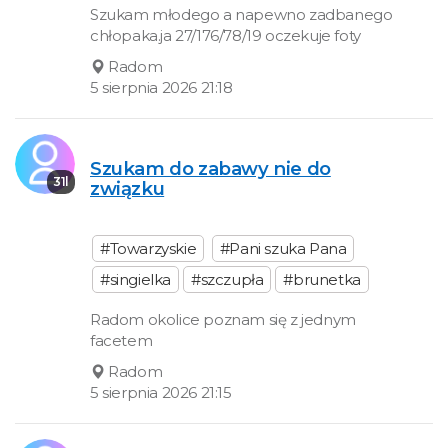
Szukam młodego a napewno zadbanego
chłopaka.ja 27/176/78/19 oczekuje foty
Radom
5 sierpnia 2026 21:18
Szukam do zabawy nie do
31l
związku
#Towarzyskie
#Pani szuka Pana
#singielka
#szczupła
#brunetka
Radom okolice poznam się z jednym
facetem
Radom
5 sierpnia 2026 21:15