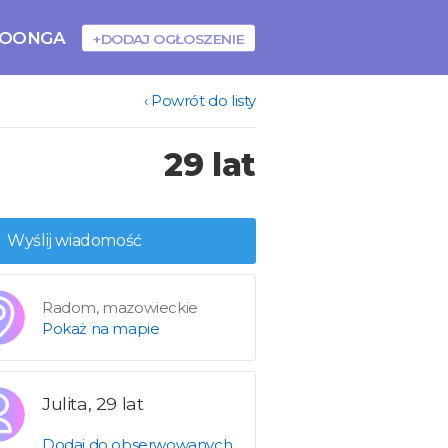
BOONGA
+DODAJ OGŁOSZENIE
‹ Powrót do listy
29 lat
Wyślij wiadomość
Radom, mazowieckie
Pokaż na mapie
Julita, 29 lat
Dodaj do obserwowanych