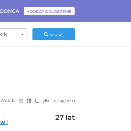
BOONGA
+DODAJ OGŁOSZENIE
Szukaj
Widok:
tylko ze zdjęciem
27 lat
w i