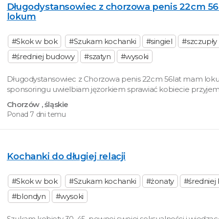
Długodystansowiec z chorzowa penis 22cm 5
lokum
#Skok w bok
#Szukam kochanki
#singiel
#szczupły
#średniej budowy
#szatyn
#wysoki
Długodystansowiec z Chorzowa penis 22cm 56lat mam lok
sponsoringu uwielbiam jęzorkiem sprawiać kobiecie przyje
Chorzów
, śląskie
Ponad 7 dni temu
Kochanki do długiej relacji
#Skok w bok
#Szukam kochanki
#żonaty
#średnie
#blondyn
#wysoki
Szukam kobiety 30-45, pewnej swojej seksualności i wiedząc