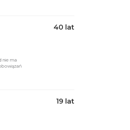
40 lat
d nie ma
 zobowiązań
19 lat