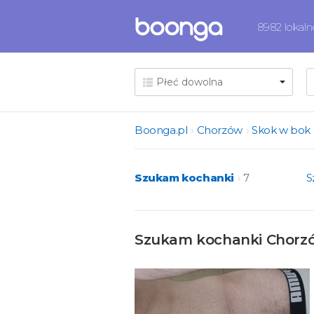
8982 lokal
Boonga.pl
Chorzów
Skok w bok
Szukam kochanki
7
S
Szukam kochanki Chorzó