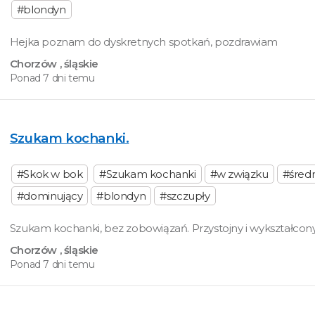
#blondyn
Hejka poznam do dyskretnych spotkań, pozdrawiam
Chorzów
, śląskie
Ponad 7 dni temu
Szukam kochanki.
#Skok w bok
#Szukam kochanki
#w związku
#śred
#dominujący
#blondyn
#szczupły
Szukam kochanki, bez zobowiązań. Przystojny i wykształcony
Chorzów
, śląskie
Ponad 7 dni temu