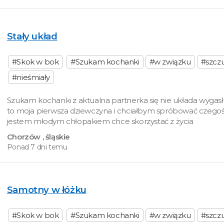
Stały układ
#Skok w bok
#Szukam kochanki
#w związku
#szcz
#nieśmiały
Szukam kochanki z aktualna partnerka się nie układa wygasło
to moja pierwsza dziewczyna i chciałbym spróbować czegoś
jestem młodym chłopakiem chce skorzystać z życia
Chorzów
, śląskie
Ponad 7 dni temu
Samotny w łóżku
#Skok w bok
#Szukam kochanki
#w związku
#szcz