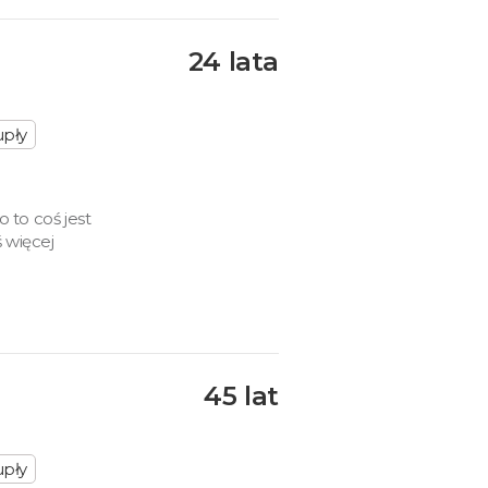
24 lata
upły
 to coś jest
 więcej
45 lat
upły