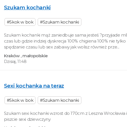
Szukam kochanki
#Skok w bok
#Szukam kochanki
Szukam kochanki mąż zaniedbuje sama jesteś ?przyjiade m
czas lub gdzie indziej dyskrecja 100% chigiena 100% nie tylko
spędzanie czasu lub sex zabawy jak wolisz również prze...
Kraków
, małopolskie
Dzisiaj, 11:48
Sexi kochanka na teraz
#Skok w bok
#Szukam kochanki
Szukam sexi kochanki wzrost do 170cm z Leszna Wrocławia i
piszcie sexi dziewczyny