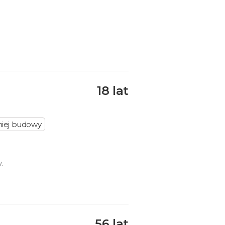
18 lat
niej budowy
.
56 lat