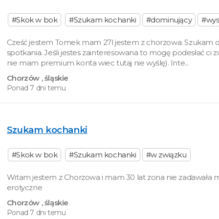
#Skok w bok
#Szukam kochanki
#dominujący
#wys
Cześć jestem Tomek mam 27l jestem z chorzowa. Szukam 
spotkania. Jeśli jestes zainteresowana to mogę podesłać ci zd
nie mam premium konta wiec tutaj nie wyślę). Inte...
Chorzów
, śląskie
Ponad 7 dni temu
Szukam kochanki
#Skok w bok
#Szukam kochanki
#w związku
Witam jestem z Chorzowa i mam 30 lat zona nie zadawała 
erotyczne
Chorzów
, śląskie
Ponad 7 dni temu