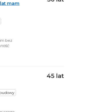
6lat mam
um bez
mność
45 lat
j budowy
ej czego