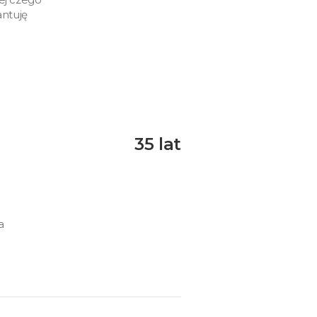
antuję
35 lat
a