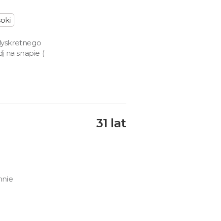
oki
dyskretnego
j na snapie (
31 lat
mnie