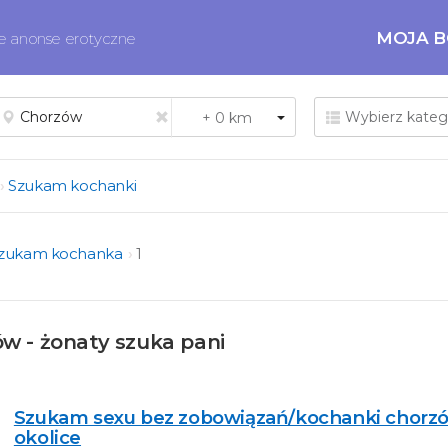
MOJA 
ne anonse erotyczne
Szukam kochanki
zukam kochanka
1
w - żonaty szuka pani
Szukam sexu bez zobowiązań/kochanki chorzó
okolice