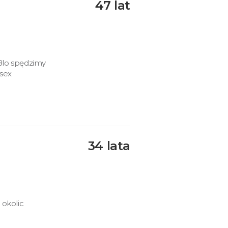
47 lat
8lo spędzimy
 sex
34 lata
 okolic