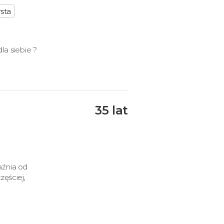
sta
la siebie ?
35 lat
źnia od
ęściej,