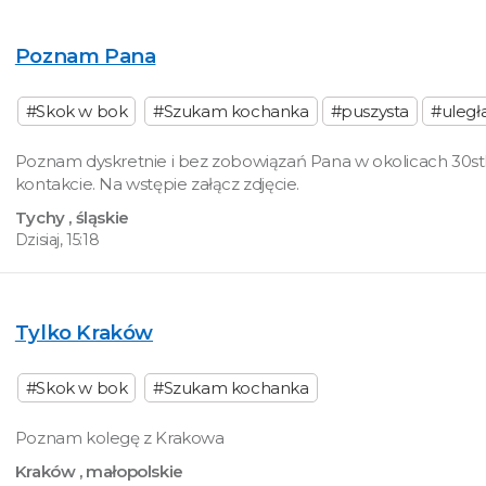
Poznam Pana
#Skok w bok
#Szukam kochanka
#puszysta
#uległ
Poznam dyskretnie i bez zobowiązań Pana w okolicach 30stki
kontakcie. Na wstępie załącz zdjęcie.
Tychy
, śląskie
Dzisiaj, 15:18
Tylko Kraków
#Skok w bok
#Szukam kochanka
Poznam kolegę z Krakowa
Kraków
, małopolskie