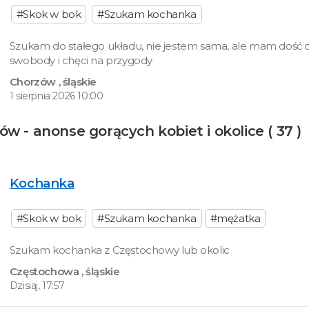
#Skok w bok
#Szukam kochanka
Szukam do stałego układu, nie jestem sama, ale mam dość 
swobody i chęci na przygody
Chorzów
, śląskie
1 sierpnia 2026 10:00
- anonse gorących kobiet i okolice ( 37 )
Kochanka
#Skok w bok
#Szukam kochanka
#mężatka
Szukam kochanka z Częstochowy lub okolic
Częstochowa
, śląskie
Dzisiaj, 17:57