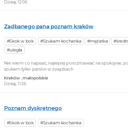
Dzisiaj, 12:06
Zadbanego pana poznam kraków
#Skok w bok
#Szukam kochanka
#mężatka
#średn
#uległa
Nie wiem co napisać, najlepiej porozmawiać na spokojnie, po
szukam tylko panów w związkach
Kraków
, małopolskie
Dzisiaj, 11:36
Poznam dyskretnego
#Skok w bok
#Szukam kochanka