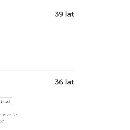
39 lat
36 lat
biust
znacza że
ać