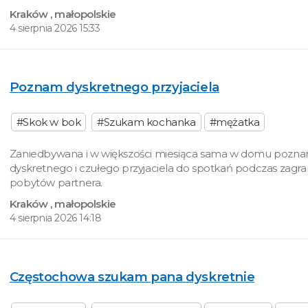
Kraków
, małopolskie
4 sierpnia 2026 15:33
Poznam dyskretnego przyjaciela
#Skok w bok
#Szukam kochanka
#mężatka
Zaniedbywana i w większości miesiąca sama w domu pozn
dyskretnego i czułego przyjaciela do spotkań podczas zagr
pobytów partnera.
Kraków
, małopolskie
4 sierpnia 2026 14:18
Częstochowa szukam pana dyskretnie