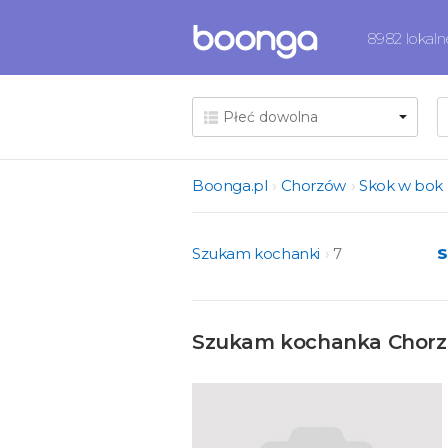
8982 lokal
Boonga.pl
Chorzów
Skok w bok
Szukam kochanki
7
S
Szukam kochanka Chorzó