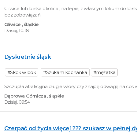
Gliwice lub bliska okolica , najlepiej z własnym lokum do blis
bez zobowiązań
Gliwice
, śląskie
Dzisiaj, 10:18
Dyskretnie śląsk
#Skok w bok
#Szukam kochanka
#mężatka
Szczupła atrakcyjna długie włosy czy znajdę odwagę na coś w
Dąbrowa Górnicza
, śląskie
Dzisiaj, 09:54
Czerpać od życia więcej ??? szukasz w pełnej dy