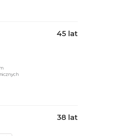
45 lat
am
anicznych
38 lat