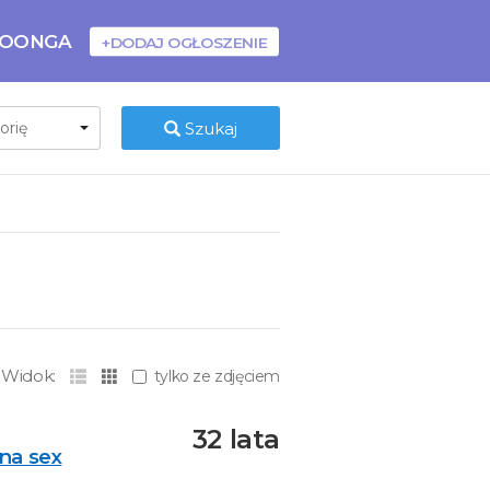
BOONGA
+DODAJ OGŁOSZENIE
Szukaj
Widok:
tylko ze zdjęciem
32 lata
na sex