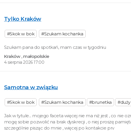
Tylko Kraków
#Skok w bok
#Szukam kochanka
Szukam pana do spotkań, mam czas w tygodniu
Kraków
, małopolskie
4 sierpnia 2026 17:00
Samotna w związku
#Skok w bok
#Szukam kochanka
#brunetka
#duży 
Jak w tytule... mojego faceta więcej nie ma niż jest , co nie o
mogę sobie pozwolić na brak dyskrecji , o niej proszę pamięt
szczególnie pisząc do mnie , więcej po kontakcie prv