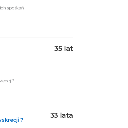
kich spotkań
35 lat
ięcej ?
33 lata
skrecji ?