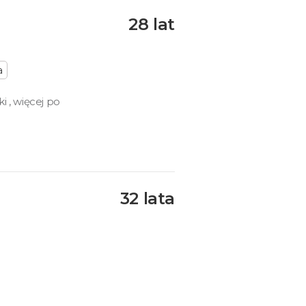
28 lat
a
 , więcej po
32 lata