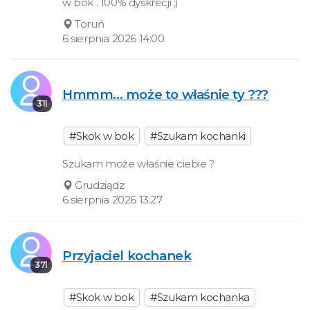
w bok . 100% dyskrecji ;)
Toruń
6 sierpnia 2026 14:00
Hmmm... może to właśnie ty ???
31l
#Skok w bok
#Szukam kochanki
Szukam może właśnie ciebie ?
Grudziądz
6 sierpnia 2026 13:27
Przyjaciel kochanek
37l
#Skok w bok
#Szukam kochanka