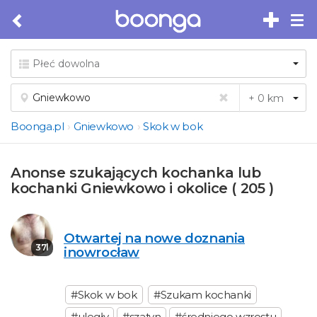
Tog
nav
Boonga.pl
Gniewkowo
Skok w bok
Anonse szukających kochanka lub
kochanki Gniewkowo i okolice ( 205 )
Otwartej na nowe doznania
37l
inowrocław
#Skok w bok
#Szukam kochanki
#uległy
#szatyn
#średniego wzrostu