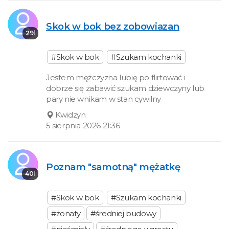
Skok w bok bez zobowiazan
29l
#Skok w bok
#Szukam kochanki
Jestem mężczyzna lubię po flirtować i
dobrze się zabawić szukam dziewczyny lub
pary nie wnikam w stan cywilny
Kwidzyn
5 sierpnia 2026 21:36
Poznam "samotną" mężatkę
40l
#Skok w bok
#Szukam kochanki
#żonaty
#średniej budowy