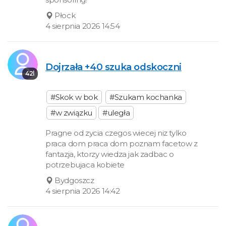
Płock
4 sierpnia 2026 14:54
Dojrzała +40 szuka odskoczni
42l
#Skok w bok
#Szukam kochanka
#w związku
#uległa
Pragne od zycia czegos wiecej niz tylko
praca dom praca dom poznam facetow z
fantazja, ktorzy wiedza jak zadbac o
potrzebujaca kobiete
Bydgoszcz
4 sierpnia 2026 14:42