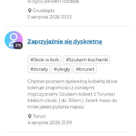
w życiu pewien rozdział.
Grudziądz
5 sierpnia 2026 10:33
Zaprzyjaźnie się dyskretną
27l
#Skok w bok
#Szukam kochanki
#żonaty
#uległy
#brunet
Chętnie poznam dyskretną kobietę która
toleruje znajomości z żonatymi
mężczyznami. Szukam kobiet z Torunia i
bliskich okolic ( do 30km ). Jeżeli masz do
mnie jakieś pytania napisz
Toruń
4 sierpnia 2026 21:39