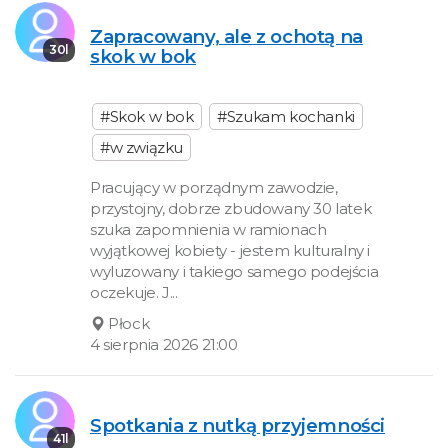
Zapracowany, ale z ochotą na
30l
skok w bok
#Skok w bok
#Szukam kochanki
#w związku
Pracujący w porządnym zawodzie,
przystojny, dobrze zbudowany 30 latek
szuka zapomnienia w ramionach
wyjątkowej kobiety - jestem kulturalny i
wyluzowany i takiego samego podejścia
oczekuje. J...
Płock
4 sierpnia 2026 21:00
Spotkania z nutką przyjemności
41l