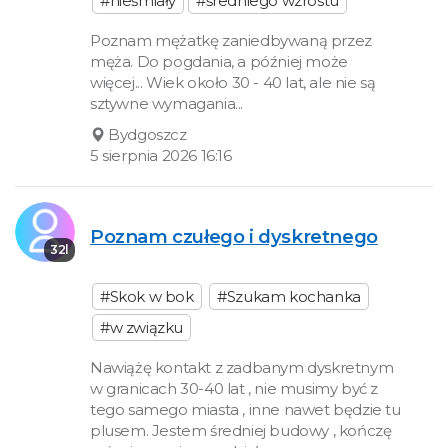
#nieśmiały
#średniego wzrostu
Poznam mężatkę zaniedbywaną przez
męża. Do pogdania, a później może
więcej... Wiek około 30 - 40 lat, ale nie są
sztywne wymagania...
Bydgoszcz
5 sierpnia 2026 16:16
Poznam czułego i dyskretnego
32l
#Skok w bok
#Szukam kochanka
#w związku
Nawiążę kontakt z zadbanym dyskretnym
w granicach 30-40 lat , nie musimy być z
tego samego miasta , inne nawet będzie tu
plusem. Jestem średniej budowy , kończę