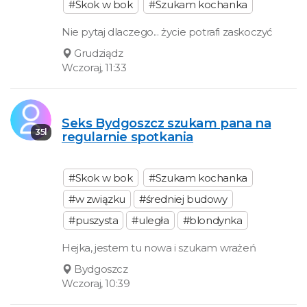
#Skok w bok
#Szukam kochanka
Nie pytaj dlaczego... życie potrafi zaskoczyć
Grudziądz
Wczoraj, 11:33
Seks Bydgoszcz szukam pana na
35l
regularnie spotkania
#Skok w bok
#Szukam kochanka
#w związku
#średniej budowy
#puszysta
#uległa
#blondynka
Hejka, jestem tu nowa i szukam wrażeń
Bydgoszcz
Wczoraj, 10:39