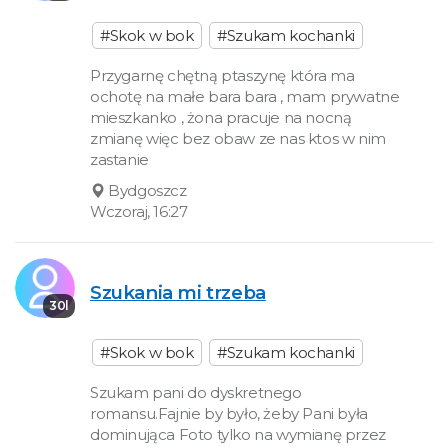
#Skok w bok
#Szukam kochanki
Przygarnę chętną ptaszynę która ma
ochotę na małe bara bara , mam prywatne
mieszkanko , żona pracuje na nocną
zmianę więc bez obaw ze nas ktos w nim
zastanie
Bydgoszcz
Wczoraj, 16:27
Szukania mi trzeba
30l
#Skok w bok
#Szukam kochanki
Szukam pani do dyskretnego
romansu.Fajnie by było, żeby Pani była
dominująca Foto tylko na wymianę przez