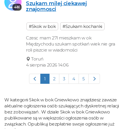
Szukam milej ciekawej
48l
znajomosci
#Skok w bok
#Szukam kochanki
Czesc mam 27l mieszkam w ok
Międzychodu szukam spotkań wiek nie gra
roli piszcie w wiadomości
Toruń
4 sierpnia 2026 14:06
1
2
3
4
5
W kategorii Skok w bok Gniewkowo znajdziesz zawsze
aktualne ogłoszenia osób szukających dyskretnej relacji
bez zobowiązań . W dziale Skok w bok Gniewkowo
publikowane są w większości ogłoszenia osób w
związkach. Opublikuj bezpłatnie swoje ogłoszenie już