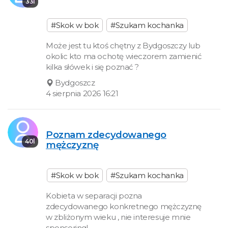
33l
#Skok w bok
#Szukam kochanka
Może jest tu ktoś chętny z Bydgoszczy lub
okolic kto ma ochotę wieczorem zamienić
kilka słówek i się poznać ?
Bydgoszcz
4 sierpnia 2026 16:21
Poznam zdecydowanego
40l
mężczyznę
#Skok w bok
#Szukam kochanka
Kobieta w separacji pozna
zdecydowanego konkretnego mężczyznę
w zbliżonym wieku , nie interesuje mnie
sponsoring!