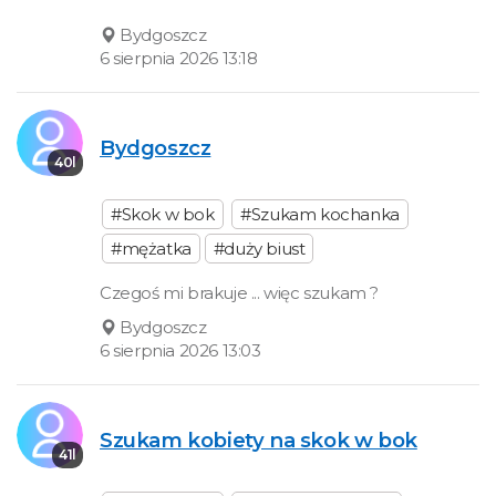
Bydgoszcz
6 sierpnia 2026 13:18
Bydgoszcz
40l
#Skok w bok
#Szukam kochanka
#mężatka
#duży biust
Czegoś mi brakuje ... więc szukam ?
Bydgoszcz
6 sierpnia 2026 13:03
Szukam kobiety na skok w bok
41l