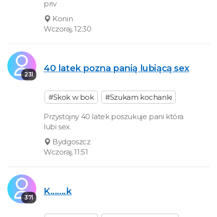
priv
Konin
Wczoraj, 12:30
40 latek pozna panią lubiącą sex
23l
#Skok w bok
#Szukam kochanki
Przystojny 40 latek poszukuje pani która
lubi sex.
Bydgoszcz
Wczoraj, 11:51
K.......k
37l