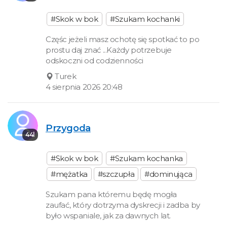
#Skok w bok
#Szukam kochanki
Częśc jeżeli masz ochotę się spotkać to po
prostu daj znać ...Każdy potrzebuje
odskoczni od codzienności
Turek
4 sierpnia 2026 20:48
Przygoda
44l
#Skok w bok
#Szukam kochanka
#mężatka
#szczupła
#dominująca
Szukam pana któremu będę mogła
zaufać, który dotrzyma dyskrecji i zadba by
było wspaniale, jak za dawnych lat.