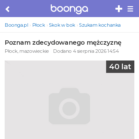
Tog
nav
Boonga.pl
Płock
Skok w bok
Szukam kochanka
Poznam zdecydowanego mężczyznę
Płock, mazowieckie
Dodano 4 sierpnia 2026 14:54
40 lat