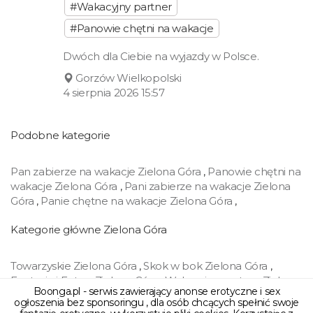
#Wakacyjny partner
#Panowie chętni na wakacje
Dwóch dla Ciebie na wyjazdy w Polsce.
Gorzów Wielkopolski
4 sierpnia 2026 15:57
Podobne kategorie
Pan zabierze na wakacje Zielona Góra
,
Panowie chętni na
wakacje Zielona Góra
,
Pani zabierze na wakacje Zielona
Góra
,
Panie chętne na wakacje Zielona Góra
,
Kategorie główne Zielona Góra
Towarzyskie Zielona Góra
,
Skok w bok Zielona Góra
,
Fantazje i Fetysz Zielona Góra
,
Wakacyjny partner Zielona
Boonga.pl - serwis zawierający anonse erotyczne i sex
Góra
,
BDSM Zielona Góra
,
Swingers Zielona Góra
,
ogłoszenia bez sponsoringu , dla osób chcących spełnić swoje
Cybersex Zielona Góra
,
Handel Zielona Góra
,