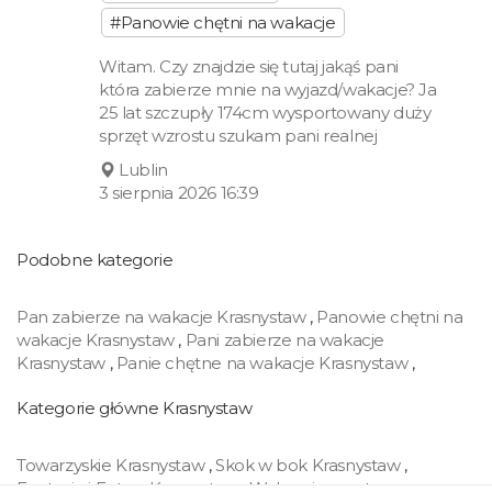
#Panowie chętni na wakacje
Witam. Czy znajdzie się tutaj jakąś pani
która zabierze mnie na wyjazd/wakacje? Ja
25 lat szczupły 174cm wysportowany duży
sprzęt wzrostu szukam pani realnej
Lublin
3 sierpnia 2026 16:39
Podobne kategorie
Pan zabierze na wakacje Krasnystaw
,
Panowie chętni na
wakacje Krasnystaw
,
Pani zabierze na wakacje
Krasnystaw
,
Panie chętne na wakacje Krasnystaw
,
Kategorie główne Krasnystaw
Towarzyskie Krasnystaw
,
Skok w bok Krasnystaw
,
Fantazje i Fetysz Krasnystaw
,
Wakacyjny partner