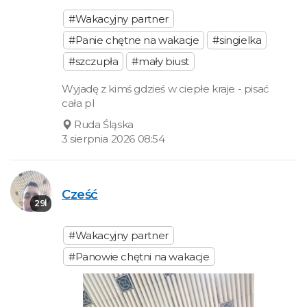
#Wakacyjny partner
#Panie chętne na wakacje
#singielka
#szczupła
#mały biust
Wyjadę z kimś gdzieś w ciepłe kraje - pisać
cała pl
Ruda Śląska
3 sierpnia 2026 08:54
Cześć
29l
#Wakacyjny partner
#Panowie chętni na wakacje