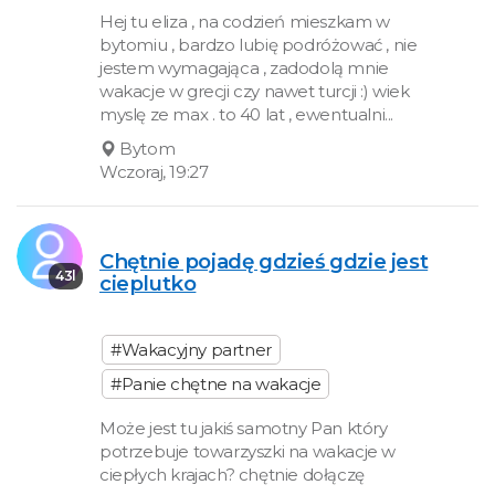
Hej tu eliza , na codzień mieszkam w
bytomiu , bardzo lubię podróżować , nie
jestem wymagająca , zadodolą mnie
wakacje w grecji czy nawet turcji :) wiek
myslę ze max . to 40 lat , ewentualni...
Bytom
Wczoraj, 19:27
Chętnie pojadę gdzieś gdzie jest
43l
cieplutko
#Wakacyjny partner
#Panie chętne na wakacje
Może jest tu jakiś samotny Pan który
potrzebuje towarzyszki na wakacje w
ciepłych krajach? chętnie dołączę