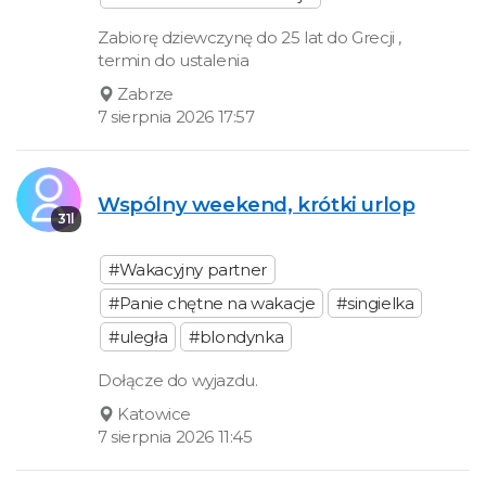
Zabiorę dziewczynę do 25 lat do Grecji ,
termin do ustalenia
Zabrze
7 sierpnia 2026 17:57
Wspólny weekend, krótki urlop
31l
#Wakacyjny partner
#Panie chętne na wakacje
#singielka
#uległa
#blondynka
Dołącze do wyjazdu.
Katowice
7 sierpnia 2026 11:45