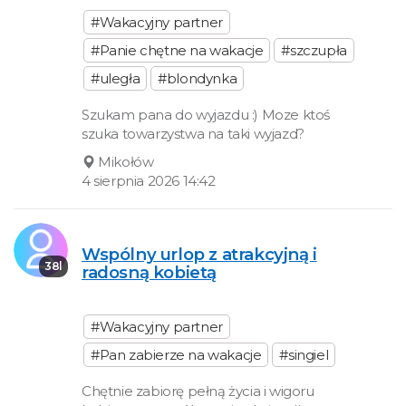
#Wakacyjny partner
#Panie chętne na wakacje
#szczupła
#uległa
#blondynka
Szukam pana do wyjazdu :) Moze ktoś
szuka towarzystwa na taki wyjazd?
Mikołów
4 sierpnia 2026 14:42
Wspólny urlop z atrakcyjną i
38l
radosną kobietą
#Wakacyjny partner
#Pan zabierze na wakacje
#singiel
Chętnie zabiorę pełną życia i wigoru