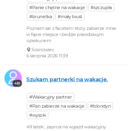
#Panie chętne na wakacje
#szczupła
#brunetka
#mały biust
Poznam sie z facetem ktory zabierze mnie
w fajne miejsce i bedzie prawdziwym
opiekunem
Sosnowiec
6 sierpnia 2026 11:39
Szukam partnerki na wakacje.
48l
#Wakacyjny partner
#Pan zabierze na wakacje
#blondyn
#wysoki
49 latek , zaprosi na wyjazd wakacyjny.