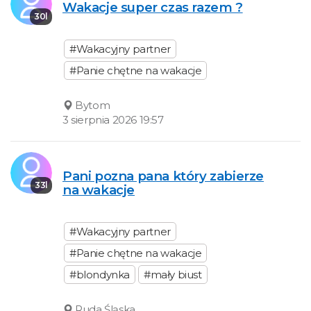
Wakacje super czas razem ?
30l
#Wakacyjny partner
#Panie chętne na wakacje
Bytom
3 sierpnia 2026 19:57
Pani pozna pana który zabierze
33l
na wakacje
#Wakacyjny partner
#Panie chętne na wakacje
#blondynka
#mały biust
Ruda Śląska