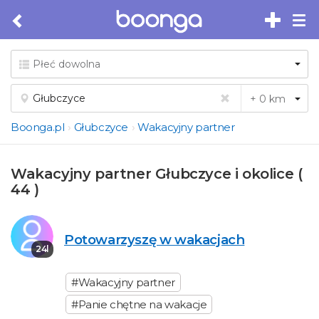
Tog
nav
Boonga.pl
Głubczyce
Wakacyjny partner
Wakacyjny partner Głubczyce i okolice (
44 )
Potowarzyszę w wakacjach
24l
#Wakacyjny partner
#Panie chętne na wakacje