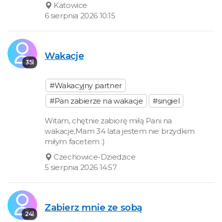
Katowice
6 sierpnia 2026 10:15
Wakacje
35l
#Wakacyjny partner
#Pan zabierze na wakacje
#singiel
Witam, chętnie zabiorę miłą Pani na
wakacje,Mam 34 lata jestem nie brzydkim
miłym facetem :)
Czechowice-Dziedzice
5 sierpnia 2026 14:57
Zabierz mnie ze sobą
24l