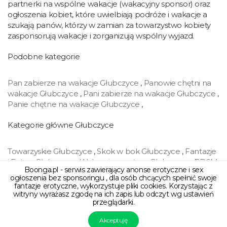
partnerki na wspólne wakacje (wakacyjny sponsor) oraz
ogłoszenia kobiet, które uwielbiają podróże i wakacje a
szukają panów, którzy w zamian za towarzystwo kobiety
zasponsorują wakacje i zorganizują wspólny wyjazd.
Podobne kategorie
Pan zabierze na wakacje Głubczyce
,
Panowie chętni na
wakacje Głubczyce
,
Pani zabierze na wakacje Głubczyce
,
Panie chętne na wakacje Głubczyce
,
Kategorie główne Głubczyce
Towarzyskie Głubczyce
,
Skok w bok Głubczyce
,
Fantazje
i Fetysz Głubczyce
,
Wakacyjny partner Głubczyce
,
BDSM
Boonga.pl - serwis zawierający anonse erotyczne i sex
Głubczyce
,
Swingers Głubczyce
,
Cybersex Głubczyce
,
ogłoszenia bez sponsoringu , dla osób chcących spełnić swoje
Handel Głubczyce
,
fantazje erotyczne, wykorzystuje pliki cookies. Korzystając z
witryny wyrażasz zgodę na ich zapis lub odczyt wg ustawień
przeglądarki.
Regulamin
Polityka prywatności
Kontakt
Akceptuję