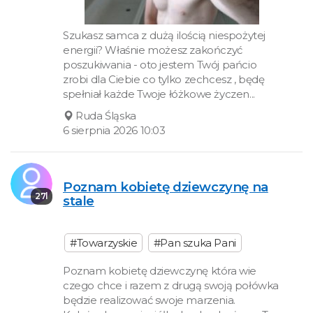
Szukasz samca z dużą ilością niespożytej
energii? Właśnie możesz zakończyć
poszukiwania - oto jestem Twój pańcio
zrobi dla Ciebie co tylko zechcesz , będę
spełniał każde Twoje łóżkowe życzen...
Ruda Śląska
6 sierpnia 2026 10:03
Poznam kobietę dziewczynę na
27l
stale
#Towarzyskie
#Pan szuka Pani
Poznam kobietę dziewczynę która wie
czego chce i razem z drugą swoją połówka
będzie realizować swoje marzenia.