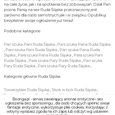
na całe życie, jak i na spotkania bez zobowiązań. Dział Pan
pozna Panią na sex Ruda Śląska przeznaczony jest
zarówno dla osób samotnych jak i w związku. Opublikuj
bezpłatnie swoje ogłoszenie już teraz!
Podobne kategorie
Pan szuka Pani Ruda Śląska
,
Pani szuka Pana Ruda Śląska
,
Pani szuka Pani Ruda Śląska
,
Pan szuka Pana Ruda
Śląska
,
Para szuka Pana Ruda Śląska
,
Para szuka Pani
Ruda Śląska
,
Para szuka Pary Ruda Śląska
,
Pan szuka
Pary Ruda Śląska
,
Pani szuka Pary Ruda Śląska
,
Kategorie główne Ruda Śląska
Towarzyskie Ruda Śląska
,
Skok w bok Ruda Śląska
,
Fantazje i Fetysz Ruda Śląska
,
Wakacyjny partner Ruda
Boonga.pl - serwis zawierający anonse erotyczne i sex
Śląska
,
BDSM Ruda Śląska
,
Swingers Ruda Śląska
,
ogłoszenia bez sponsoringu , dla osób chcących spełnić swoje
Cybersex Ruda Śląska
,
Handel Ruda Śląska
,
fantazje erotyczne, wykorzystuje pliki cookies. Korzystając z
witryny wyrażasz zgodę na ich zapis lub odczyt wg ustawień