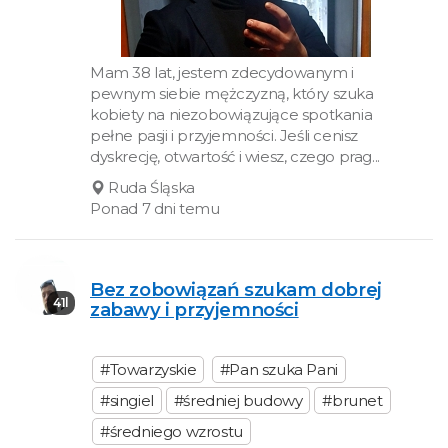
Mam 38 lat, jestem zdecydowanym i
pewnym siebie mężczyzną, który szuka
kobiety na niezobowiązujące spotkania
pełne pasji i przyjemności. Jeśli cenisz
dyskrecję, otwartość i wiesz, czego prag...
Ruda Śląska
Ponad 7 dni temu
Bez zobowiązań szukam dobrej
41l
zabawy i przyjemności
#Towarzyskie
#Pan szuka Pani
#singiel
#średniej budowy
#brunet
#średniego wzrostu