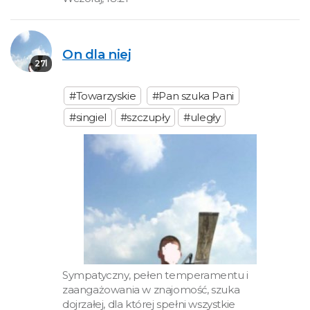
On dla niej
27l
#Towarzyskie
#Pan szuka Pani
#singiel
#szczupły
#uległy
Sympatyczny, pełen temperamentu i
zaangażowania w znajomość, szuka
dojrzałej, dla której spełni wszystkie