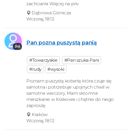
zachcianki Więcej na priv
Dąbrowa Górnicza
Wczoraj, 18:12
Pan pozna puszystą panią
34l
#Towarzyskie
#Pan szuka Pani
#rudy
#wysoki
Poznam puszystą kobietę która czuje się
samotna i potrzebuje upojnych chwil w
samotne wieczory. Mam skromne
mieszkanie w Krakowie i chętnie do niego
zaproszę
Kraków
Wczoraj, 18:12