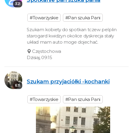
32l
#Towarzyskie
#Pan szuka Pani
Szukam kobiety do spotkan tczew pelplin
starogard kwidzyn okolice dyskrecja stały
układ mam auto moge dojechać.
Częstochowa
Dzisiaj, 09:15
Szukam przyjaciółki -kochanki
63l
#Towarzyskie
#Pan szuka Pani