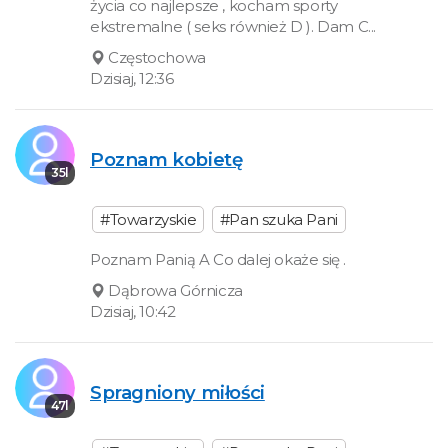
życia co najlepsze , kocham sporty
ekstremalne ( seks również D ). Dam C...
Częstochowa
Dzisiaj, 12:36
Poznam kobietę
35l
#Towarzyskie
#Pan szuka Pani
Poznam Panią A Co dalej okaże się .
Dąbrowa Górnicza
Dzisiaj, 10:42
Spragniony miłości
47l