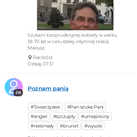
Szukam bezpruderyjnej kobiety w wieku
18-70 lat w celu stałej, intymnej relacji.
Mariusz.
Racibórz
Dzisiaj, 07:31
Poznam panią
26l
#Towarzyskie
#Pan szuka Pani
#singiel
#szczupły
#umięśniony
#nieśmiały
#brunet
#wysoki