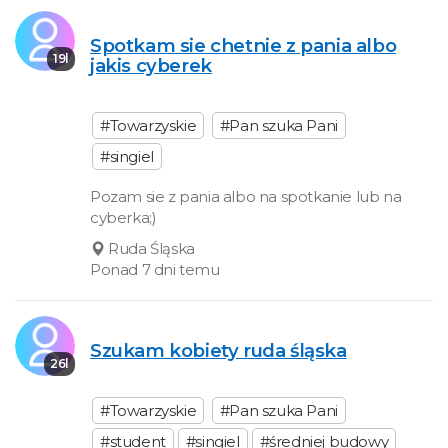
Spotkam sie chetnie z pania albo
19l
jakis cyberek
#Towarzyskie
#Pan szuka Pani
#singiel
Pozam sie z pania albo na spotkanie lub na
cyberka;)
Ruda Śląska
Ponad 7 dni temu
Szukam kobiety ruda śląska
26l
#Towarzyskie
#Pan szuka Pani
#student
#singiel
#średniej budowy