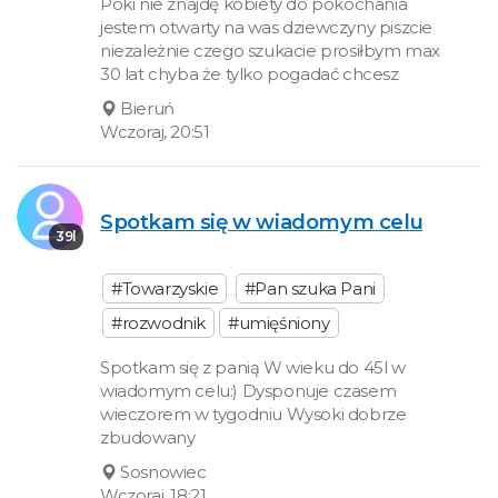
Póki nie znajdę kobiety do pokochania
jestem otwarty na was dziewczyny piszcie
niezależnie czego szukacie prosiłbym max
30 lat chyba że tylko pogadać chcesz
Bieruń
Wczoraj, 20:51
Spotkam się w wiadomym celu
39l
#Towarzyskie
#Pan szuka Pani
#rozwodnik
#umięśniony
Spotkam się z panią W wieku do 45l w
wiadomym celu:) Dysponuje czasem
wieczorem w tygodniu Wysoki dobrze
zbudowany
Sosnowiec
Wczoraj, 18:21