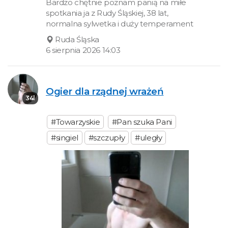
Bardzo chętnie poznam panią na miłe
spotkania ja z Rudy Śląskiej, 38 lat,
normalna sylwetka i duży temperament
Ruda Śląska
6 sierpnia 2026 14:03
Ogier dla rządnej wrażeń
34l
#Towarzyskie
#Pan szuka Pani
#singiel
#szczupły
#uległy