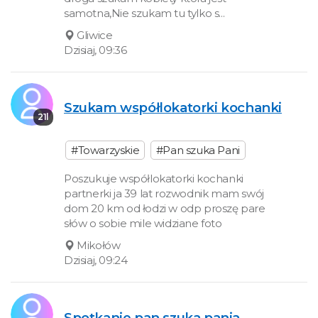
samotna,Nie szukam tu tylko s...
Gliwice
Dzisiaj, 09:36
Szukam współlokatorki kochanki
21l
#Towarzyskie
#Pan szuka Pani
Poszukuje współlokatorki kochanki
partnerki ja 39 lat rozwodnik mam swój
dom 20 km od łodzi w odp proszę pare
słów o sobie mile widziane foto
Mikołów
Dzisiaj, 09:24
Spotkanie pan szuka pania