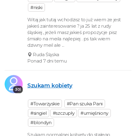
#niski
Witaj jak tutaj wchodzisz to już wiem ze jest
jakieś zainteresowanie ? ja 25 lat z rudy
śląskiej , jeżeli masz jakieś propozycje pisz
śmiało na meila najlepiej . ps tak wiem
dziwny meil ale ...
Ruda Śląska
Ponad 7 dni temu
Szukam kobiety
30l
#Towarzyskie
#Pan szuka Pani
#singiel
#szczupły
#umięśniony
#blondyn
Szukam normalnej kobiety do stałego