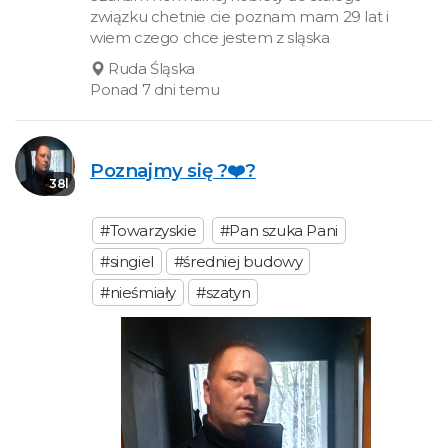
związku chetnie cie poznam mam 29 lat i
wiem czego chce jestem z sląska
Ruda Śląska
Ponad 7 dni temu
Poznajmy się ?❤️?
38l
#Towarzyskie
#Pan szuka Pani
#singiel
#średniej budowy
#nieśmiały
#szatyn