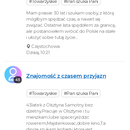
#Towarzyskie
#Pan szuka Pani
Mam prawie 30 lat i szukam osoby, z którą
mógłbym spędzać czas, a nawet się
związać. Ostatnie lata spędziłem za granicą,
ale postanowiłem wrócić do Polski na stałe
i ułożyć sobie tutaj życie...
Częstochowa
Dzisiaj, 10:21
Znajomość z czasem przyjazn
41l
#Towarzyskie
#Pan szuka Pani
43latek z Olsztyna Samotny bez
dzietny.Pracuje w Olsztynie i tu
mieszkam.lubie spacer,jeżdzic
rowerem,Majsterkowac,dobre kino,Ta
droga szukam kobiety ktora jest