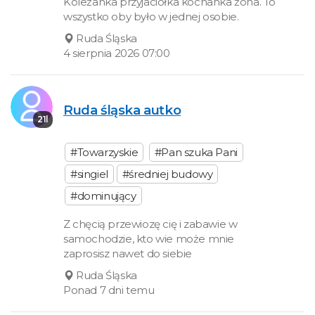
Koleżanka przyjaciółka kochanka żona. To
wszystko oby było w jednej osobie.
Ruda Śląska
4 sierpnia 2026 07:00
Ruda śląska autko
21l
#Towarzyskie
#Pan szuka Pani
#singiel
#średniej budowy
#dominujący
Z chęcią przewiozę cię i zabawie w
samochodzie, kto wie może mnie
zaprosisz nawet do siebie
Ruda Śląska
Ponad 7 dni temu