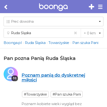
Tog
nav
Boonga.pl
Ruda Śląska
Towarzyskie
Pan szuka Pani
Pan pozna Panią Ruda Śląska
Poznam panią do dyskretnej
51l
miłości
#Towarzyskie
#Pan szuka Pani
Poznam kobiete wiek i wygląd bez