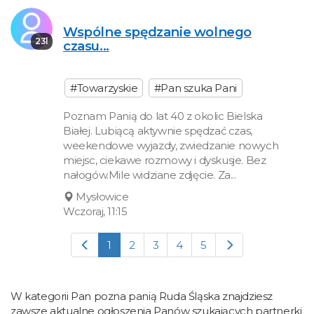
Wspólne spędzanie wolnego
23l
czasu...
#Towarzyskie
#Pan szuka Pani
Poznam Panią do lat 40 z okolic Bielska
Białej. Lubiącą aktywnie spędzać czas,
weekendowe wyjazdy, zwiedzanie nowych
miejsc, ciekawe rozmowy i dyskusje. Bez
nałogów.Mile widziane zdjęcie. Za...
Mysłowice
Wczoraj, 11:15
1
2
3
4
5
W kategorii Pan pozna panią Ruda Śląska znajdziesz
zawsze aktualne ogłoszenia Panów szukających partnerki