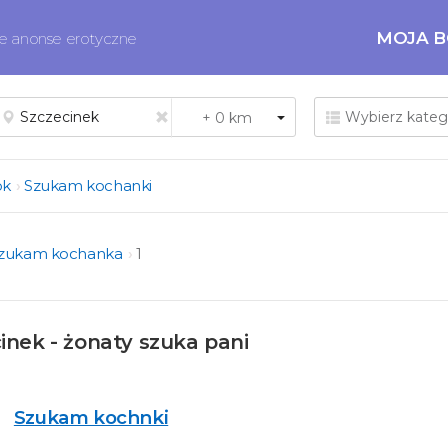
MOJA 
ne anonse erotyczne
ok
Szukam kochanki
zukam kochanka
1
nek - żonaty szuka pani
Szukam kochnki