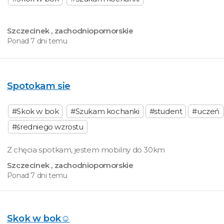
Szczecinek
, zachodniopomorskie
Ponad 7 dni temu
Spotokam sie
#Skok w bok
#Szukam kochanki
#student
#uczeń
#średniego wzrostu
Z chęcia spotkam, jestem mobilny do 30km
Szczecinek
, zachodniopomorskie
Ponad 7 dni temu
Skok w bok☺️