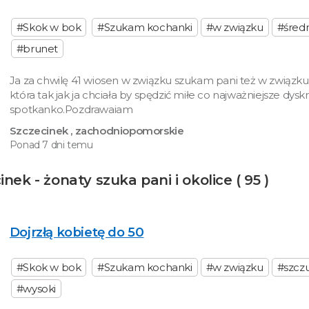
#Skok w bok
#Szukam kochanki
#w związku
#śred
#brunet
Ja za chwilę 41 wiosen w związku szukam pani też w związku
która tak jak ja chciała by spędzić miłe co najważniejsze dysk
spotkanko.Pozdrawaiam
Szczecinek
, zachodniopomorskie
Ponad 7 dni temu
ek - żonaty szuka pani i okolice ( 95 )
Dojrzłą kobietę do 50
#Skok w bok
#Szukam kochanki
#w związku
#szcz
#wysoki