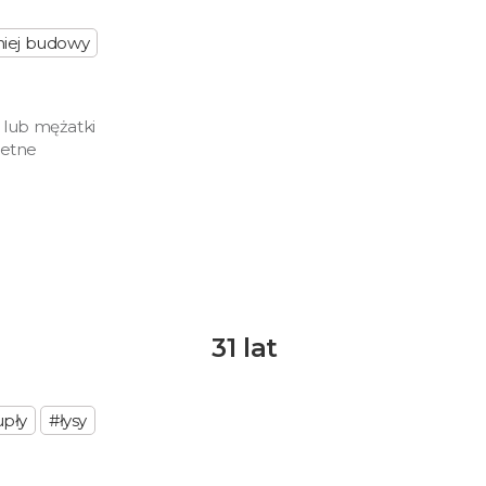
niej budowy
 lub mężatki
retne
31 lat
upły
#łysy