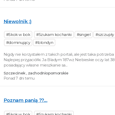
Niewolnik ;)
#Skok w bok
#Szukam kochanki
#singiel
#szczupły
#dominujący
#blondyn
Nigdy nie korzystałem z takich portali, ale jest taka potrzeb
Najlepiej przyjaciółki. Ja Bladym 187wz Niebieskie oczy lat 3
posiadający własne mieszkanie sa...
Szczecinek
, zachodniopomorskie
Ponad 7 dni temu
Poznam panią ??...
#Skok w bok
#Szukam kochanki