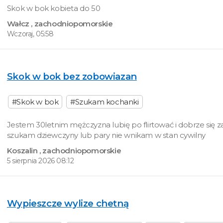
Skok w bok kobieta do 50
Wałcz
, zachodniopomorskie
Wczoraj, 05:58
Skok w bok bez zobowiazan
#Skok w bok
#Szukam kochanki
Jestem 30letnim mężczyzna lubię po flirtować i dobrze się 
szukam dziewczyny lub pary nie wnikam w stan cywilny
Koszalin
, zachodniopomorskie
5 sierpnia 2026 08:12
Wypieszcze wylize chetną