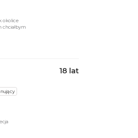
k okolice
m chciałbym
18 lat
nujący
ecja