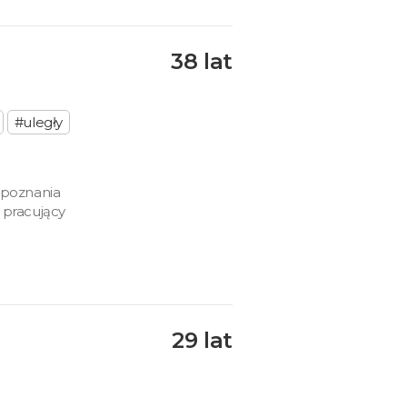
38 lat
#uległy
a poznania
8 pracujący
29 lat