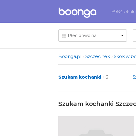
8983 lokal
Boonga.pl
Szczecinek
Skok w b
Szukam kochanki
6
S
Szukam kochanki Szczeci