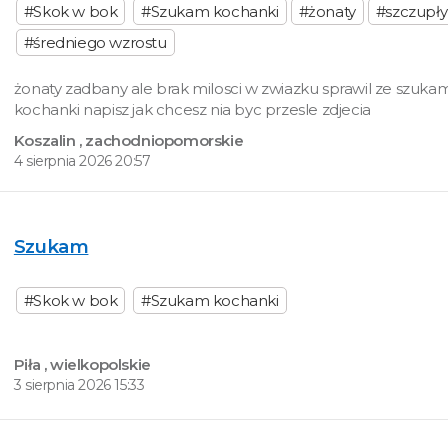
#Skok w bok
#Szukam kochanki
#żonaty
#szczupły
#średniego wzrostu
żonaty zadbany ale brak milosci w zwiazku sprawil ze szuk
kochanki napisz jak chcesz nia byc przesle zdjecia
Koszalin
, zachodniopomorskie
4 sierpnia 2026 20:57
Szukam
#Skok w bok
#Szukam kochanki
Piła
, wielkopolskie
3 sierpnia 2026 15:33