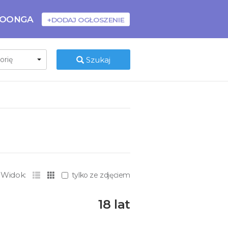
BOONGA
+DODAJ OGŁOSZENIE
Szukaj
Widok:
tylko ze zdjęciem
18 lat