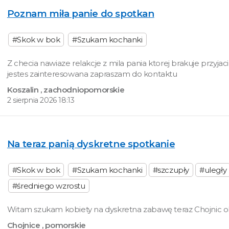
Poznam miła panie do spotkan
#Skok w bok
#Szukam kochanki
Z checia nawiaze relakcje z mila pania ktorej brakuje przyjacie
jestes zainteresowana zapraszam do kontaktu
Koszalin
, zachodniopomorskie
2 sierpnia 2026 18:13
Na teraz panią dyskretne spotkanie
#Skok w bok
#Szukam kochanki
#szczupły
#uległy
#średniego wzrostu
Witam szukam kobiety na dyskretna zabawę teraz Chojnic o
Chojnice
, pomorskie