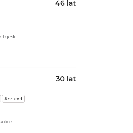
46 lat
la jesli
30 lat
#brunet
kolice