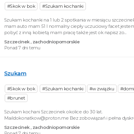
#Skok w bok
#Szukam kochanki
Szukam kochanki na 1 lub 2 spotkania w miesiącu szczecine
mam auto mam 51 l normalny ciepły uczuciowy facet jeste
pobyć z inną kobietą mam pracę także jest ok napisz zo...
Szczecinek
, zachodniopomorskie
Ponad 7 dni temu
Szukam
#Skok w bok
#Szukam kochanki
#w związku
#domi
#brunet
Szukam kochani Szczecinek okolice do 30 lat.
Maildokonatkow@proton.me Bez zobowiązań i pełna dyskr
Szczecinek
, zachodniopomorskie
Ponad 7 dni temu