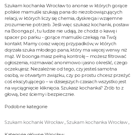
Szukam kochanka Wrocław to anonse w których gorące
polskie mamuśki szukają pana do niezobowiązujących
relacji, w których liczy się chemia, dyskrecja i wzajemne
zrozumienie potrzeb. Jeśli więc szukasz kochanki, postaw
na Boonga.pl , tu ludzie nie udają, że chodzi o kawę i
spacer po parku - gorące mamuśki czekają na Twój
kontakt. Mamy coraz więcej przypadków, w których
dojrzała szuka młodego pana, który ma więcej werwy niż
mąż. W boonga masz pełną kontrolę – możesz filtrować
ogłoszenia, rozmawiać anonimowo i jasno określić, czego
oczekujesz. Niezależnie od tego, czy jesteś samotna
osobą, w otwartym związku, czy po prostu chcesz przeżyć
coś ekscytującego – w dzisiejszych czasach wszystko jest
na wyciągnięcie kliknięcia. Szukasz kochanka? Zrób to z
głową, bez ściemy i bezpiecznie.
Podobne kategorie
Szukam kochanki Wrocław
,
Szukam kochanka Wrocław
,
Kategorie główne Wrocław