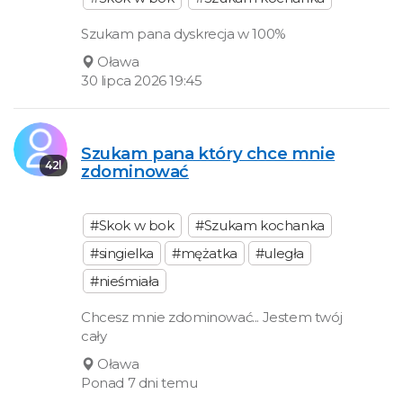
Szukam pana dyskrecja w 100%
Oława
30 lipca 2026 19:45
Szukam pana który chce mnie
42l
zdominować
#Skok w bok
#Szukam kochanka
#singielka
#mężatka
#uległa
#nieśmiała
Chcesz mnie zdominować... Jestem twój
cały
Oława
Ponad 7 dni temu