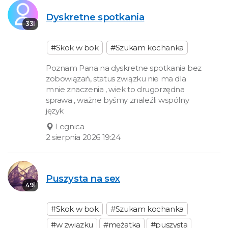
Dyskretne spotkania
33l
#Skok w bok
#Szukam kochanka
Poznam Pana na dyskretne spotkania bez
zobowiązań, status związku nie ma dla
mnie znaczenia , wiek to drugorzędna
sprawa , ważne byśmy znaleźli wspólny
język
Legnica
2 sierpnia 2026 19:24
Puszysta na sex
49l
#Skok w bok
#Szukam kochanka
#w związku
#mężatka
#puszysta