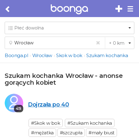
Tog
nav
Boonga.pl
Wrocław
Skok w bok
Szukam kochanka
Szukam kochanka Wrocław - anonse
gorących kobiet
Dojrzała po 40
45l
#Skok w bok
#Szukam kochanka
#mężatka
#szczupła
#mały biust