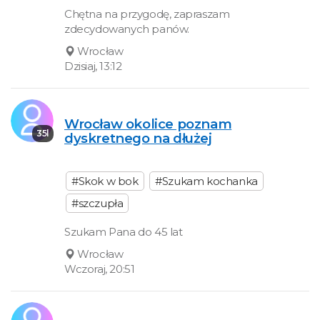
Chętna na przygodę, zapraszam
zdecydowanych panów.
Wrocław
Dzisiaj, 13:12
Wrocław okolice poznam
35l
dyskretnego na dłużej
#Skok w bok
#Szukam kochanka
#szczupła
Szukam Pana do 45 lat
Wrocław
Wczoraj, 20:51