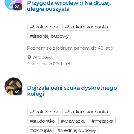
Przygoda wrocław :) Na dłużej,
28l
uległa puszysta
#Skok w bok
#Szukam kochanka
#średniej budowy
Poznam się z jednym panem do 40 lat :)
Wrocław
4 sierpnia 2026 11:48
Dojrzała pani szuka dyskretnego
40l
kolegi
#Skok w bok
#Szukam kochanka
#studentka
#w związku
#mężatka
#szczupła
#średniej budowy