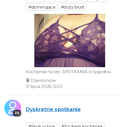
#dominująca
#duży biust
Kochanka na sex. SPOTKANIA w tygodniu
Dzierżoniów
31 lipca 2026 12:03
Dyskretne spotkanie
35l
#Skok w bok
#Szukam kochanka