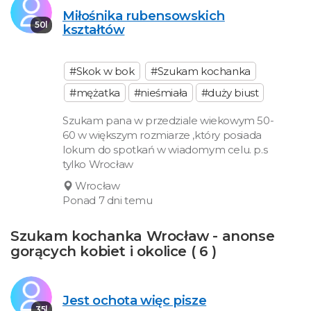
Miłośnika rubensowskich
50l
kształtów
#Skok w bok
#Szukam kochanka
#mężatka
#nieśmiała
#duży biust
Szukam pana w przedziale wiekowym 50-
60 w większym rozmiarze ,który posiada
lokum do spotkań w wiadomym celu. p.s
tylko Wrocław
Wrocław
Ponad 7 dni temu
Szukam kochanka Wrocław - anonse
gorących kobiet i okolice ( 6 )
Jest ochota więc pisze
35l