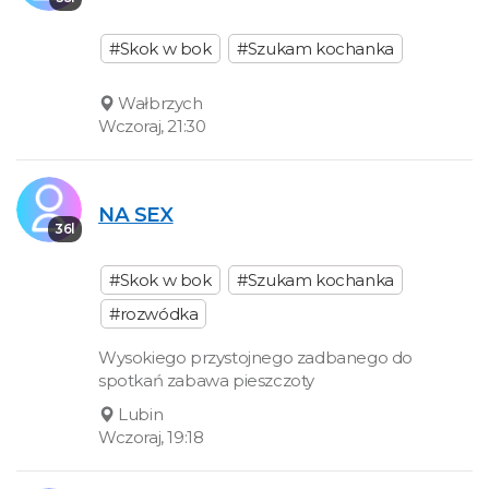
#Skok w bok
#Szukam kochanka
Wałbrzych
Wczoraj, 21:30
NA SEX
36l
#Skok w bok
#Szukam kochanka
#rozwódka
Wysokiego przystojnego zadbanego do
spotkań zabawa pieszczoty
Lubin
Wczoraj, 19:18