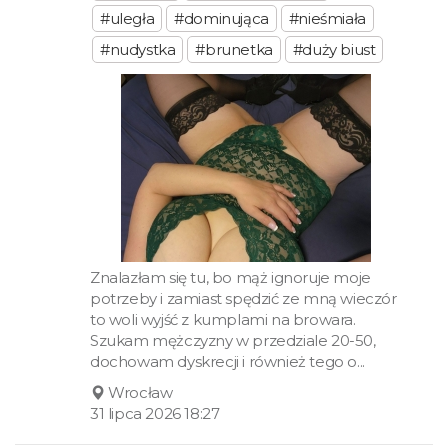
#uległa
#dominująca
#nieśmiała
#nudystka
#brunetka
#duży biust
Znalazłam się tu, bo mąż ignoruje moje
potrzeby i zamiast spędzić ze mną wieczór
to woli wyjść z kumplami na browara.
Szukam mężczyzny w przedziale 20-50,
dochowam dyskrecji i również tego o...
Wrocław
31 lipca 2026 18:27