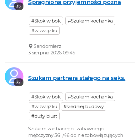
Spragniona przyjemności pozna
35l
#Skok w bok
#Szukam kochanka
#w związku
Sandomierz
3 sierpnia 2026 09:45
Szukam partnera stałego na seks.
32l
#Skok w bok
#Szukam kochanka
#w związku
#średniej budowy
#duży biust
Szukam zadbanego i zabawnego
mężczyzny 36+/46 do niezobowiązujących