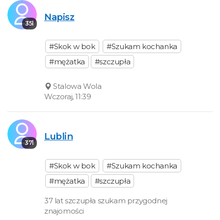
Napisz
35l
#Skok w bok
#Szukam kochanka
#mężatka
#szczupła
Stalowa Wola
Wczoraj, 11:39
Lublin
37l
#Skok w bok
#Szukam kochanka
#mężatka
#szczupła
37 lat szczupła szukam przygodnej
znajomości