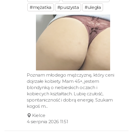
#mężatka
#puszysta
#uległa
Poznam młodego mężczyznę, który ceni
dojrzałe kobiety. Mam 45+, jestem
blondynką o niebieskich oczach i
kobiecych kształtach. Lubię czułość,
spontaniczność i dobrą energię. Szukam
kogoś m...
Kielce
4 sierpnia 2026 11:51