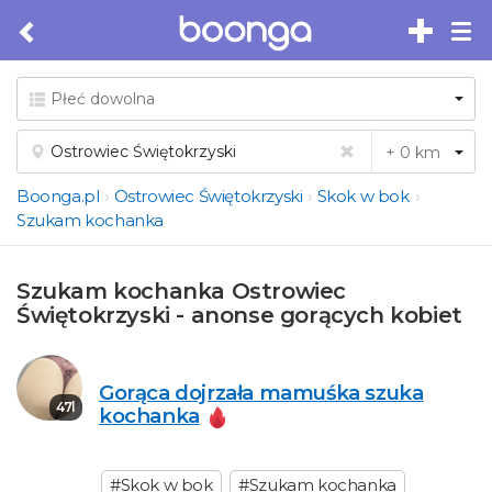
Tog
nav
Boonga.pl
Ostrowiec Świętokrzyski
Skok w bok
Szukam kochanka
Szukam kochanka Ostrowiec
Świętokrzyski - anonse gorących kobiet
Gorąca dojrzała mamuśka szuka
47l
kochanka
#Skok w bok
#Szukam kochanka