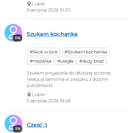
Lublin
6 sierpnia 2026 10:33
Szukam kochanka
38l
#Skok w bok
#Szukam kochanka
#mężatka
#uległa
#duży biust
Szukam przyjaciela do dłuższej szczerej
relacji, ja samotna w związku, z dużymi
potrzebami.
Lublin
5 sierpnia 2026 19:48
Cześć :)
39l