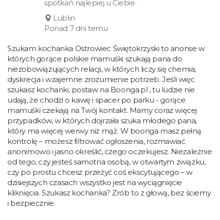
spotkań najlepiej u Ciebie.
Lublin
Ponad 7 dni temu
Szukam kochanka Ostrowiec Świętokrzyski to anonse w
których gorące polskie mamuśki szukają pana do
niezobowiązujących relacji, w których liczy się chemia,
dyskrecja i wzajemne zrozumienie potrzeb. Jeśli więc
szukasz kochanki, postaw na Boonga.pl , tu ludzie nie
udają, że chodzi o kawę i spacer po parku - gorące
mamuśki czekają na Twój kontakt. Mamy coraz więcej
przypadków, w których dojrzała szuka młodego pana,
który ma więcej werwy niż mąż. W boonga masz pełną
kontrolę – możesz filtrować ogłoszenia, rozmawiać
anonimowo i jasno określić, czego oczekujesz. Niezależnie
od tego, czy jesteś samotna osobą, w otwartym związku,
czy po prostu chcesz przeżyć coś ekscytującego – w
dzisiejszych czasach wszystko jest na wyciągnięcie
kliknięcia. Szukasz kochanka? Zrób to z głową, bez ściemy
i bezpiecznie.