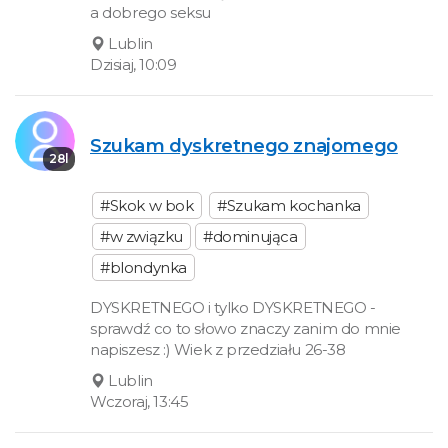
a dobrego seksu
Lublin
Dzisiaj, 10:09
Szukam dyskretnego znajomego
28l
#Skok w bok
#Szukam kochanka
#w związku
#dominująca
#blondynka
DYSKRETNEGO i tylko DYSKRETNEGO -
sprawdź co to słowo znaczy zanim do mnie
napiszesz :) Wiek z przedziału 26-38
Lublin
Wczoraj, 13:45