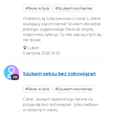
#Skok w bok
#Szukam kochanka
Podobno są tutaj panowie z okolic Lublina
szukający zapomnienia? Szukam dla siebie
jednego, wyjątkowego Pana do skrytej
znajomości, tylko ja i Ty, nikt więcej o tym się
nie dowie.
Lublin
5 sierpnia 2026 10:33
Szukam seksu bez zobowiązań
28l
#Skok w bok
#Szukam kochanka
Cześć , szukam dyskretnego faceta na
przygodę bez zobowiązań , tylko zadbani
w zblizonym wieku