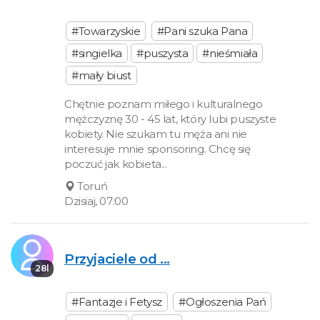
#Towarzyskie
#Pani szuka Pana
#singielka
#puszysta
#nieśmiała
#mały biust
Chętnie poznam miłego i kulturalnego
mężczyznę 30 - 45 lat, który lubi puszyste
kobiety. Nie szukam tu męża ani nie
interesuje mnie sponsoring. Chcę się
poczuć jak kobieta...
Toruń
Dzisiaj, 07:00
Przyjaciele od ...
28l
#Fantazje i Fetysz
#Ogłoszenia Pań