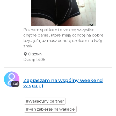
Poznam spotkam i przelecę wszystkie
chętne panie , które mają ochotę na dobre
bzy.... jeśli już masz ochotę czekam na twój
znak
Olsztyn
Dzisiaj, 13:06
Zapraszam na wspólny weekend
30l
w spa ;-)
#Wakacyjny partner
#Pan zabierze na wakacje