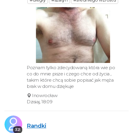
Poznam tylko zdecydowaną która wie po
co do mnie pisze i czego chce od życia ,
takim które chcą sobie popisać jak męża
brak w domu dziękuje
Inowrocław
Dzisiaj, 18:09
Randki
32l