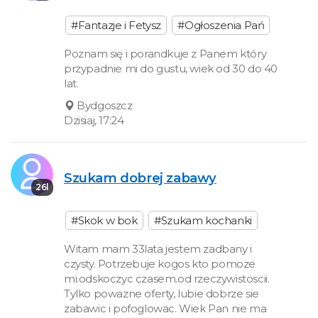
#Fantazje i Fetysz
#Ogłoszenia Pań
Poznam się i porandkuje z Panem który
przypadnie mi do gustu, wiek od 30 do 40
lat.
Bydgoszcz
Dzisiaj, 17:24
Szukam dobrej zabawy
26l
#Skok w bok
#Szukam kochanki
Witam mam 33lata jestem zadbany i
czysty. Potrzebuje kogos kto pomoze
mi.odskoczyc czasem.od rzeczywistoscii.
Tylko powazne oferty, lubie dobrze sie
zabawic i pofoglowac. Wiek Pan nie ma