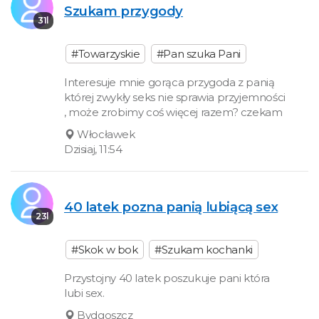
Szukam przygody
31l
#Towarzyskie
#Pan szuka Pani
Interesuje mnie gorąca przygoda z panią
której zwykły seks nie sprawia przyjemności
, może zrobimy coś więcej razem? czekam
Włocławek
Dzisiaj, 11:54
40 latek pozna panią lubiącą sex
23l
#Skok w bok
#Szukam kochanki
Przystojny 40 latek poszukuje pani która
lubi sex.
Bydgoszcz