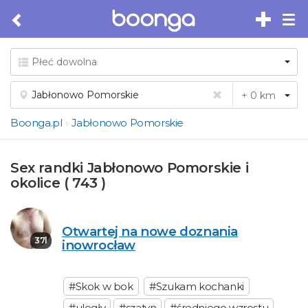
Tog
nav
Boonga.pl
Jabłonowo Pomorskie
Sex randki Jabłonowo Pomorskie i
okolice ( 743 )
Otwartej na nowe doznania
37l
inowrocław
#Skok w bok
#Szukam kochanki
#uległy
#szatyn
#średniego wzrostu