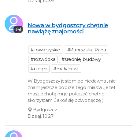
Dzisiaj, 10:39
Nowa w bydgoszczy chętnie
34l
nawiążę znajomości
#Towarzyskie
#Pani szuka Pana
#rozwódka
#średniej budowy
#uległa
#mały biust
W Bydgoszczy jestem od niedawna , nie
znam jeszcze dobrze tego miasta , jeżeli
masz ochotę mi je pokazać chętne
skorzystam. Jakoś się odwdzięczę :)
Bydgoszcz
Dzisiaj, 10:27