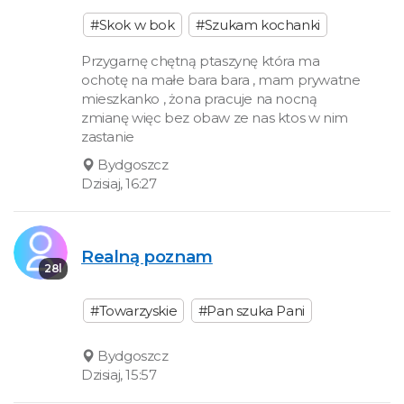
#Skok w bok
#Szukam kochanki
Przygarnę chętną ptaszynę która ma
ochotę na małe bara bara , mam prywatne
mieszkanko , żona pracuje na nocną
zmianę więc bez obaw ze nas ktos w nim
zastanie
Bydgoszcz
Dzisiaj, 16:27
Realną poznam
28l
#Towarzyskie
#Pan szuka Pani
Bydgoszcz
Dzisiaj, 15:57