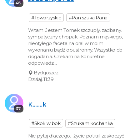
46l
#Towarzyskie
#Pan szuka Pana
Witam. Jestem Tomek szczupły, zadbany,
sympatyczny chłopak. Poznam męskiego,
nieotyłego faceta na oral w moim
wykonaniu bądź obustronny. Wszystko do
dogadania. Czekam na konkretne
odpowiedzi...
Bydgoszcz
Dzisiaj, 11:39
K.......k
37l
#Skok w bok
#Szukam kochanka
Nie pytaj dlaczego... życie potrafi zaskoczyć