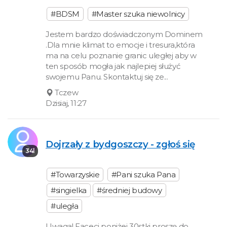
#BDSM
#Master szuka niewolnicy
Jestem bardzo doświadczonym Dominem
.Dla mnie klimat to emocje i tresura,która
ma na celu poznanie granic uległej aby w
ten sposób mogła jak najlepiej służyć
swojemu Panu. Skontaktuj się ze...
Tczew
Dzisiaj, 11:27
Dojrzały z bydgoszczy - zgłoś się
34l
#Towarzyskie
#Pani szuka Pana
#singielka
#średniej budowy
#uległa
Uwaga! Faceci poniżej 30stki proszę do