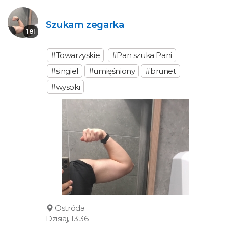
Szukam zegarka
18l
#Towarzyskie
#Pan szuka Pani
#singiel
#umięśniony
#brunet
#wysoki
Ostróda
Dzisiaj, 13:36