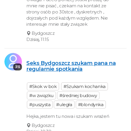
mnie nie pisać , czekam na kontakt ze
strony osób po 30stce , dyskretnych ,
dojrzałych pod każdym względem. Nie
interesuje mnie stały związek
Bydgoszcz
Dzisiaj, 11:15
Seks Bydgoszcz szukam pana na
35l
regularnie spotkania
#Skok w bok
#Szukam kochanka
#w związku
#średniej budowy
#puszysta
#uległa
#blondynka
Hejka, jestem tu nowa i szukam wrażeń
Bydgoszcz