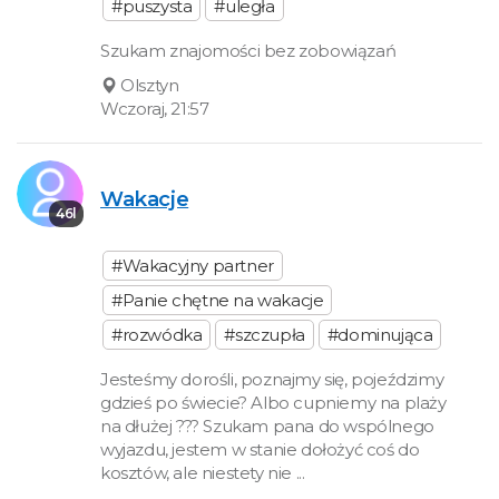
#puszysta
#uległa
Szukam znajomości bez zobowiązań
Olsztyn
Wczoraj, 21:57
Wakacje
46l
#Wakacyjny partner
#Panie chętne na wakacje
#rozwódka
#szczupła
#dominująca
Jesteśmy dorośli, poznajmy się, pojeździmy
gdzieś po świecie? Albo cupniemy na plaży
na dłużej ??? Szukam pana do wspólnego
wyjazdu, jestem w stanie dołożyć coś do
kosztów, ale niestety nie ...