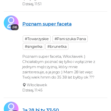
Dzisiaj, 11:51
Poznam super faceta
28l
#Towarzyskie
#Pani szuka Pana
#singielka
#brunetka
Poznam super faceta, Włocławek :)
Chciałabym poznać się tylko i wyłącznie z
jednym mężczyzną, który mnie
zainteresuje, a ja jego :) Mam 28 lat więc
Twój wiek hmm do 35 38 lat byłby ok ???
Włocławek
Dzisiaj, 11:45
Ja 28 bi ty 37-50