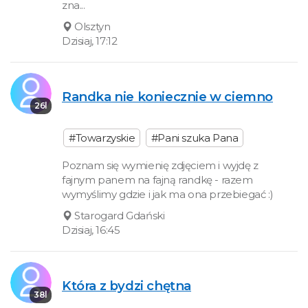
zna...
Olsztyn
Dzisiaj, 17:12
Randka nie koniecznie w ciemno
26l
#Towarzyskie
#Pani szuka Pana
Poznam się wymienię zdjęciem i wyjdę z
fajnym panem na fajną randkę - razem
wymyślimy gdzie i jak ma ona przebiegać :)
Starogard Gdański
Dzisiaj, 16:45
Która z bydzi chętna
38l