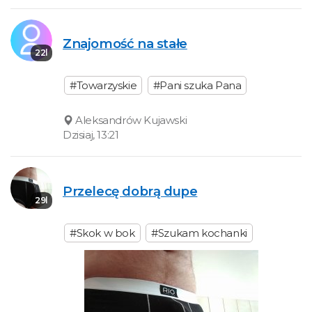
Znajomość na stałe
22l
#Towarzyskie
#Pani szuka Pana
Aleksandrów Kujawski
Dzisiaj, 13:21
Przelecę dobrą dupe
29l
#Skok w bok
#Szukam kochanki