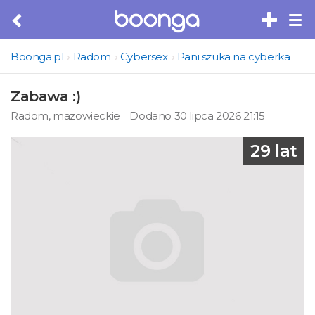
Tog
nav
Boonga.pl
Radom
Cybersex
Pani szuka na cyberka
Zabawa :)
Radom, mazowieckie
Dodano 30 lipca 2026 21:15
29 lat