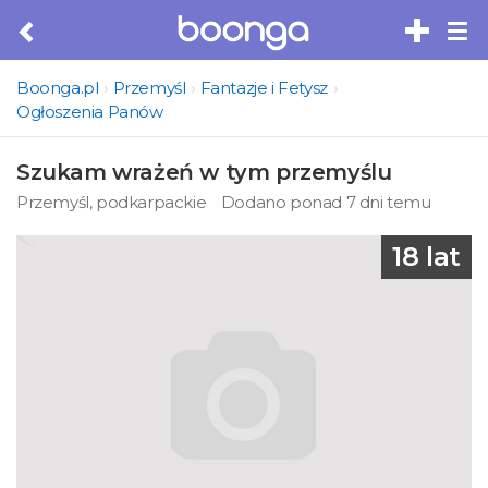
Tog
nav
Boonga.pl
Przemyśl
Fantazje i Fetysz
Ogłoszenia Panów
Szukam wrażeń w tym przemyślu
Przemyśl, podkarpackie
Dodano ponad 7 dni temu
18 lat