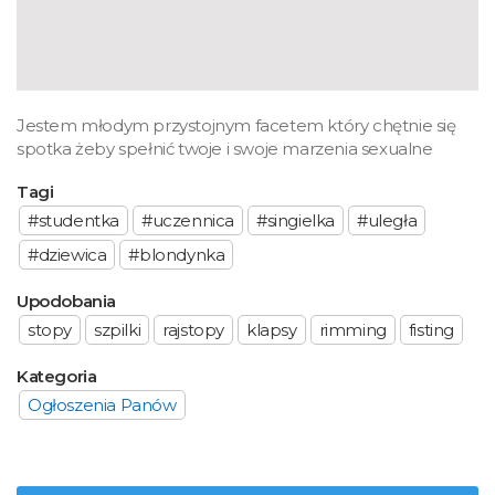
Jestem młodym przystojnym facetem który chętnie się
spotka żeby spełnić twoje i swoje marzenia sexualne
Tagi
#studentka
#uczennica
#singielka
#uległa
#dziewica
#blondynka
Upodobania
stopy
szpilki
rajstopy
klapsy
rimming
fisting
Kategoria
Ogłoszenia Panów