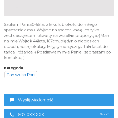
Szukam Pani 30-55lat z Ełku lub okolic do miłego
spędzenia czasu. Wyjście na spacer, kawę...co tylko
zechcesz, jestem otwarty na wszelkie propozycje;-)Mam
na imię Wojtek 44lata, 167cm, blądyn o niebieskich
oczach, noszę okulary. Miły, sympatyczny... Taki facet do
tańca i różańca;-) Pozdrawiam miłe Panie i zapraszam do
kontaktu;-)
Kategoria
Pan szuka Pani
Wyślij wiadomość
607 XXX XXX
Pokaż