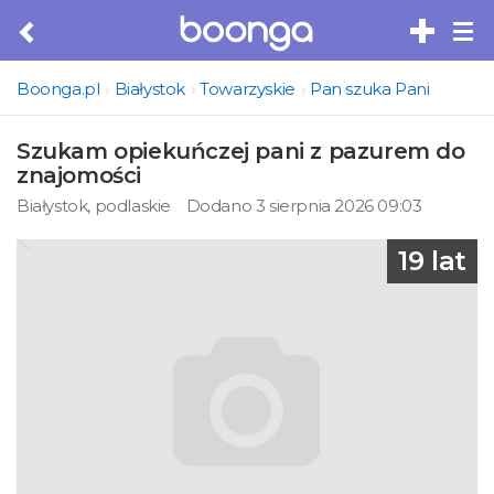
Tog
nav
Boonga.pl
Białystok
Towarzyskie
Pan szuka Pani
Szukam opiekuńczej pani z pazurem do
znajomości
Białystok, podlaskie
Dodano 3 sierpnia 2026 09:03
19 lat