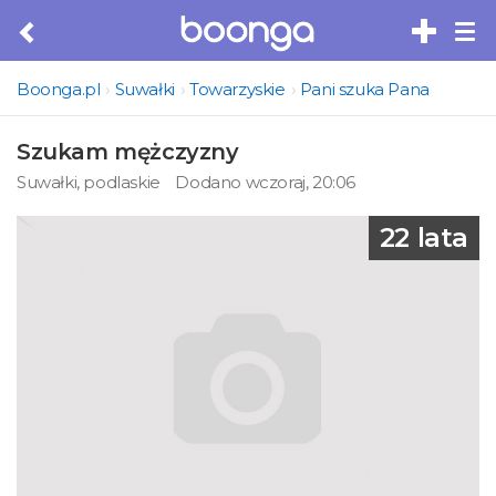
Tog
nav
Boonga.pl
Suwałki
Towarzyskie
Pani szuka Pana
Szukam mężczyzny
Suwałki, podlaskie
Dodano wczoraj, 20:06
22 lata