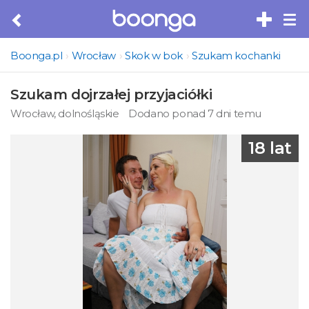
Tog
nav
Boonga.pl
Wrocław
Skok w bok
Szukam kochanki
Szukam dojrzałej przyjaciółki
Wrocław, dolnośląskie
Dodano ponad 7 dni temu
18 lat