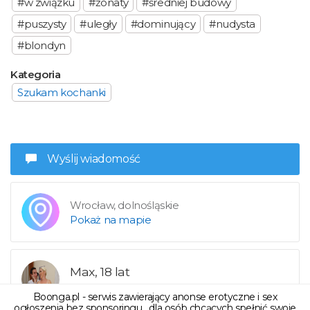
#w związku
#żonaty
#średniej budowy
#puszysty
#uległy
#dominujący
#nudysta
#blondyn
Kategoria
Szukam kochanki
Wyślij wiadomość
Wrocław, dolnośląskie
Pokaż na mapie
Max, 18 lat
Boonga.pl - serwis zawierający anonse erotyczne i sex
Dodaj do obserwowanych
ogłoszenia bez sponsoringu , dla osób chcących spełnić swoje