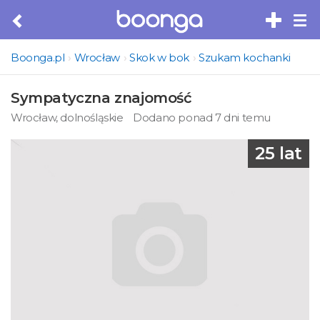
Tog
nav
Boonga.pl
Wrocław
Skok w bok
Szukam kochanki
Sympatyczna znajomość
Wrocław, dolnośląskie
Dodano ponad 7 dni temu
25 lat