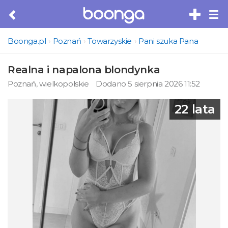
Tog
nav
Boonga.pl
Poznań
Towarzyskie
Pani szuka Pana
Realna i napalona blondynka
Poznań, wielkopolskie
Dodano 5 sierpnia 2026 11:52
22 lata