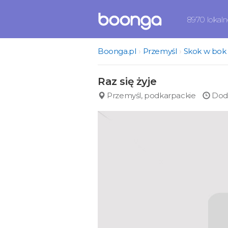
8970 lokal
Boonga.pl
Przemyśl
Skok w bok
Raz się żyje
Przemyśl, podkarpackie
Doda