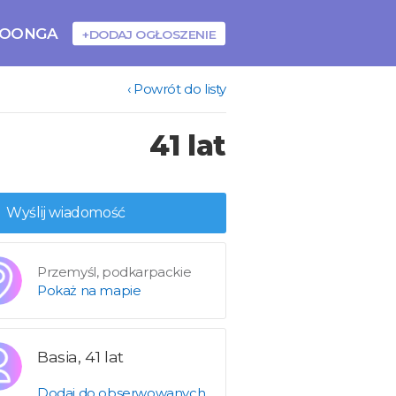
BOONGA
+DODAJ OGŁOSZENIE
‹ Powrót do listy
41 lat
Wyślij wiadomość
Przemyśl, podkarpackie
Pokaż na mapie
Basia, 41 lat
Dodaj do obserwowanych