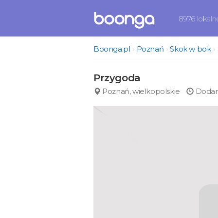
8976 lokal
Boonga.pl
Poznań
Skok w bok
Przygoda
Poznań, wielkopolskie
Dodano