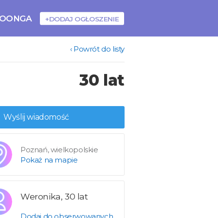
BOONGA
+DODAJ OGŁOSZENIE
‹ Powrót do listy
30 lat
Wyślij wiadomość
Poznań, wielkopolskie
Pokaż na mapie
Weronika, 30 lat
Dodaj do obserwowanych