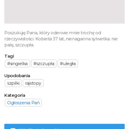
Poszukuję Pana, który oderwie mnie trochę od
rzeczywistości. Kobieta 37 lat, nienaganna sylwetka. nie
palę, szczupła.
Tagi
#singielka
#szczupła
#uległa
Upodobania
szpilki
rajstopy
Kategoria
Ogłoszenia Pań