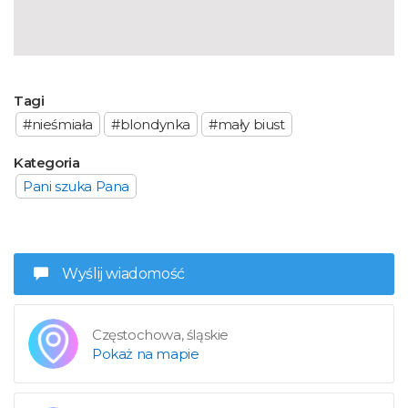
Tagi
#nieśmiała
#blondynka
#mały biust
Kategoria
Pani szuka Pana
Wyślij wiadomość
Częstochowa, śląskie
Pokaż na mapie