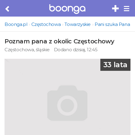
Tog
nav
Boonga.pl
Częstochowa
Towarzyskie
Pani szuka Pana
Poznam pana z okolic Częstochowy
Częstochowa, śląskie
Dodano dzisiaj, 12:45
33 lata