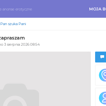
MOJA 
ne anonse erotyczne
Pan szuka Pani
zapraszam
 3 sierpnia 2026 08:54