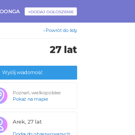
BOONGA
+DODAJ OGŁOSZENIE
‹ Powrót do listy
27 lat
Wyślij wiadomość
Poznań, wielkopolskie
Pokaż na mapie
Arek, 27 lat
Dodaj do obserwowanych