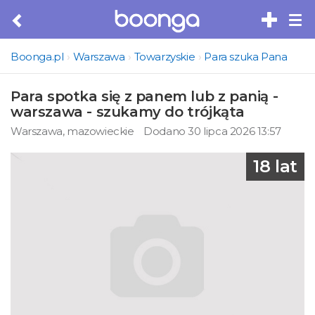
Tog
nav
Boonga.pl
Warszawa
Towarzyskie
Para szuka Pana
Para spotka się z panem lub z panią -
warszawa - szukamy do trójkąta
Warszawa, mazowieckie
Dodano 30 lipca 2026 13:57
18 lat