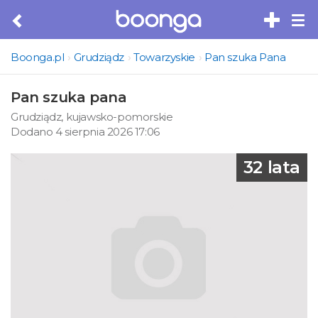
Tog
nav
Boonga.pl
Grudziądz
Towarzyskie
Pan szuka Pana
Pan szuka pana
Grudziądz, kujawsko-pomorskie
Dodano 4 sierpnia 2026 17:06
32 lata