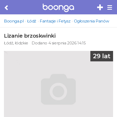
Tog
nav
Boonga.pl
Łódź
Fantazje i Fetysz
Ogłoszenia Panów
Lizanie brzoskwinki
Łódź, łódzkie
Dodano 4 sierpnia 2026 14:15
29 lat