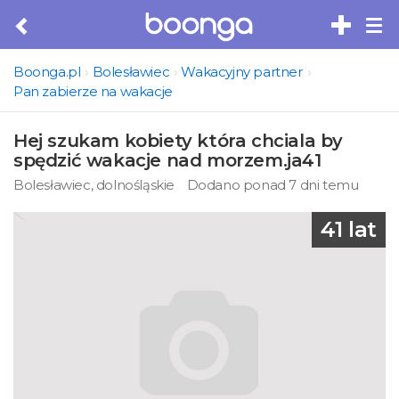
Tog
nav
Boonga.pl
Bolesławiec
Wakacyjny partner
Pan zabierze na wakacje
Hej szukam kobiety która chciala by
spędzić wakacje nad morzem.ja41
Bolesławiec, dolnośląskie
Dodano ponad 7 dni temu
41 lat