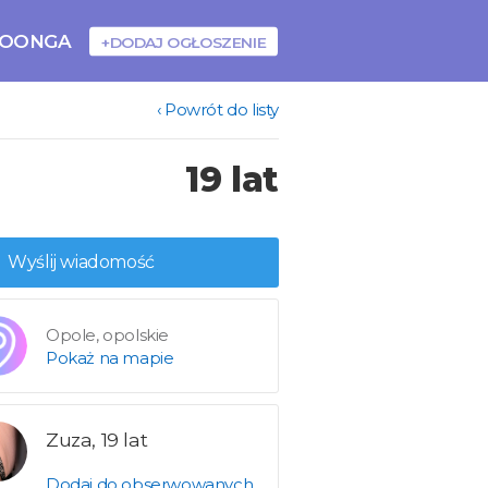
BOONGA
+DODAJ OGŁOSZENIE
‹ Powrót do listy
19 lat
Wyślij wiadomość
Opole, opolskie
Pokaż na mapie
Zuza, 19 lat
Dodaj do obserwowanych