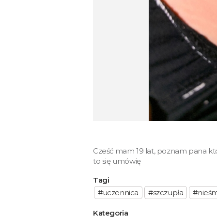
Cześć mam 19 lat, poznam pana któr
to się umówię
Tagi
#uczennica
#szczupła
#nieśm
Kategoria