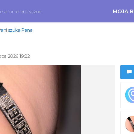
MOJA 
ne anonse erotyczne
ani szuka Pana
pca 2026 19:22