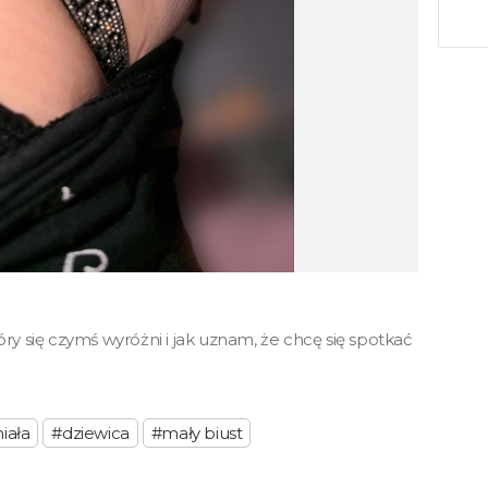
y się czymś wyróżni i jak uznam, że chcę się spotkać
iała
#dziewica
#mały biust