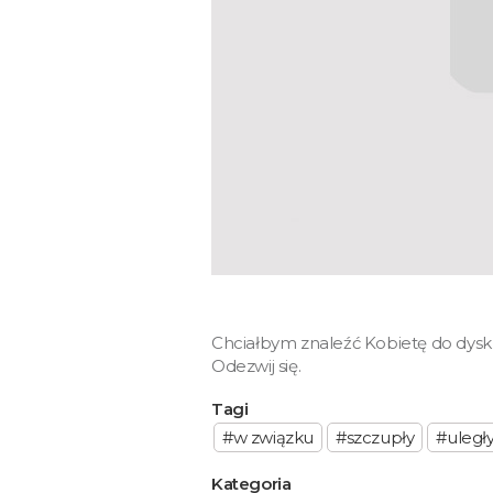
Chciałbym znaleźć Kobietę do dyskr
Odezwij się.
Tagi
#w związku
#szczupły
#uległ
Kategoria