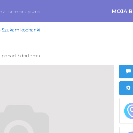
MOJA 
ne anonse erotyczne
Szukam kochanki
ponad 7 dni temu