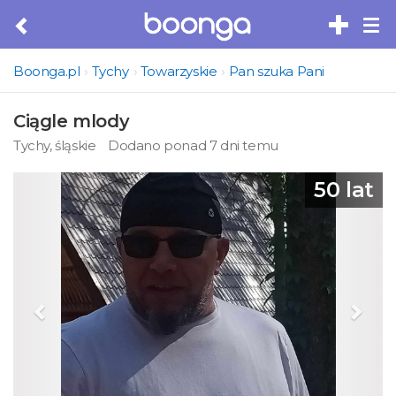
Tog
nav
Boonga.pl
Tychy
Towarzyskie
Pan szuka Pani
Ciągle mlody
Tychy, śląskie
Dodano ponad 7 dni temu
Previous
Next
50 lat