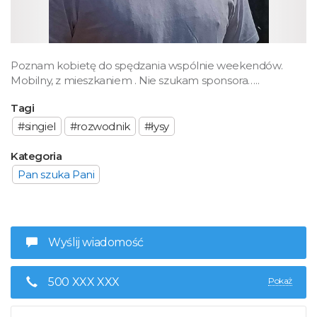
Poznam kobietę do spędzania wspólnie weekendów.
Mobilny, z mieszkaniem . Nie szukam sponsora…..
Tagi
#singiel
#rozwodnik
#łysy
Kategoria
Pan szuka Pani
Wyślij wiadomość
500 XXX XXX
Pokaż