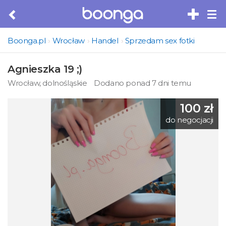
Tog
nav
Boonga.pl
Wrocław
Handel
Sprzedam sex fotki
Agnieszka 19 ;)
Wrocław, dolnośląskie
Dodano ponad 7 dni temu
100 zł
do negocjacji